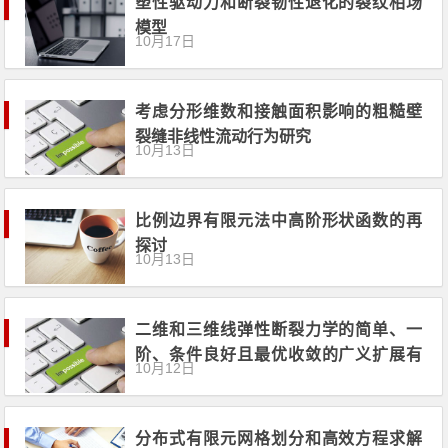
塑性驱动力和断裂韧性退化的裂纹相场
模型
10月17日
考虑分形维数和接触面积影响的粗糙壁
裂缝非线性流动行为研究
10月13日
比例边界有限元法中高阶形状函数的再
探讨
10月13日
二维和三维线弹性断裂力学的简单、一
阶、条件良好且最优收敛的广义扩展有
10月12日
限元
分布式有限元网格划分和高效方程求解