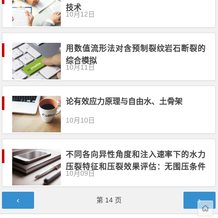
技术
10月12日
用数值流形法对含预制裂纹岩石断裂的
综合模拟
10月11日
论有效应力原理与自由水、土骨架
10月10日
不同各向异性角度和注入速率下的水力
压裂特征和压裂效果评估：无围压条件
10月09日
下的实验研究
文章导航
第
14
页