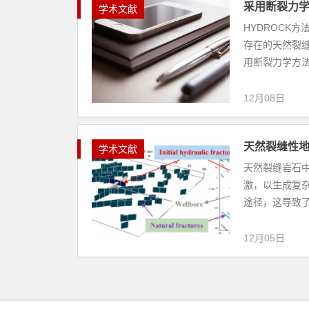
采用断裂力
学术文献
HYDROCK
存在的天然裂
用断裂力学方法
12月08日
天然裂缝性
学术文献
天然裂缝岩石
激，以生成复
途径，这导致了
12月05日