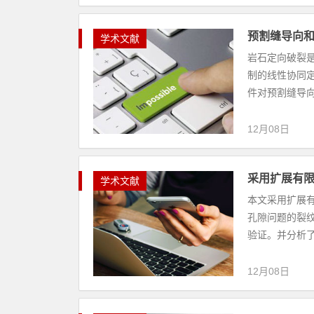
预割缝导向
学术文献
岩石定向破裂
制的线性协同定
件对预割缝导向
12月08日
采用扩展有
学术文献
本文采用扩展
孔隙问题的裂
验证。并分析了
12月08日