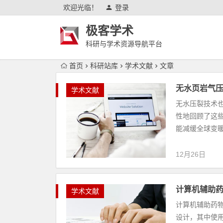
欢迎光临！
登录
极客学术
科研与学术资源导航平台
首页
科研站库
学术文献
文章
无水页岩气
学术文献
无水压裂技术
性地回顾了这些
能减缓全球变暖
12月26日
计算机辅助
学术文献
计算机辅助药物
设计，其中使