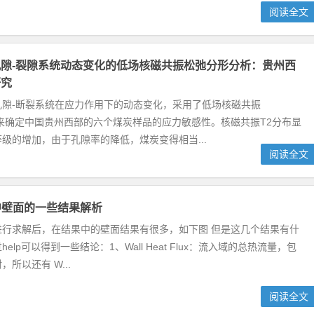
阅读全文
隙-裂隙系统动态变化的低场核磁共振松弛分形分析：贵州西
研究
孔隙-断裂系统在应力作用下的动态变化，采用了低场核磁共振
来确定中国贵州西部的六个煤炭样品的应力敏感性。核磁共振T2分布显
级的增加，由于孔隙率的降低，煤炭变得相当...
阅读全文
中壁面的一些结果解析
进行求解后，在结果中的壁面结果有很多，如下图 但是这几个结果有什
elp可以得到一些结论：1、Wall Heat Flux：流入域的总热流量，包
所以还有 W...
阅读全文