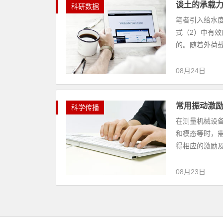
谈土的承载
科研数据
笔者引入给水
式（2）中有
的。随着外荷载
08月24日
常用振动激励
科学传播
在测量机械设
和模态等时，
得相应的激励及
08月23日