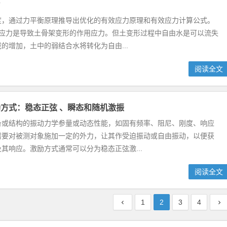
力
度，通过力平衡原理推导出优化的有效应力原理和有效应力计算公式。
效应力是导致土骨架变形的作用应力。但土变形过程中自由水是可以流失
的增加，土中的弱结合水将转化为自由...
阅读全文
方式：稳态正弦 、瞬态和随机激振
备或结构的振动力学参量或动态性能，如固有频率、阻尼、刚度、响应
需要对被测对象施加一定的外力，让其作受迫振动或自由振动，以便获
其响应。激励方式通常可以分为稳态正弦激...
阅读全文
1
2
3
4