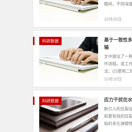
期间，不同深度
10月26日
基于一致性
科研数据
输
文中提出了一
作流程。该工作
法；(2)使用二
10月10日
应力干扰在
科研数据
新引入的压裂
和更有效的压
拟的多孔弹塑性计