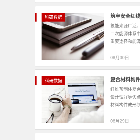
筑牢安全红线
科研数据
氢能来源广泛
二次能源体系
重要途径和能源
08月30日
复合材料构
科研数据
纤维预制体复
设计性好等优
材料构件成形制
08月29日