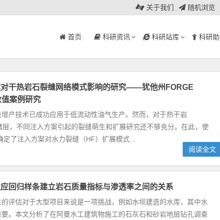
关于我们
随机浏览
首页
科研资讯
科研站库
科研助
对干热岩石裂缝网络模式影响的研究——犹他州FORGE
数值案例研究
段增产技术已成功应用于低流动性油气生产。然而，对于热干岩
热储层，不同注入方案引起的裂缝萌生和扩展研究还不够充分。在此，使
件确定了注入方案对水力裂缝（HF）扩展模式...
阅读全文
适应回归样条建立岩石质量指标与渗透率之间的关系
性的评估对于大型项目来说是一项挑战，例如水坝建造的水库，其中水
重要。本文分析了在阿曼水工建筑物施工的石灰石和砂岩地层钻孔调查