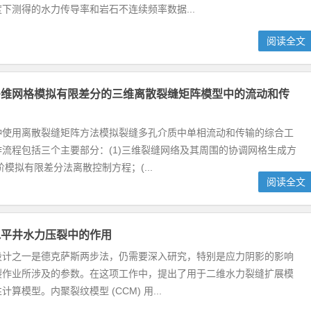
下测得的水力传导率和岩石不连续频率数据...
阅读全文
多维网格模拟有限差分的三维离散裂缝矩阵模型中的流动和传
种使用离散裂缝矩阵方法模拟裂缝多孔介质中单相流动和传输的综合工
流程包括三个主要部分：(1)三维裂缝网络及其周围的协调网格生成方
阶模拟有限差分法离散控制方程；(...
阅读全文
水平井水力压裂中的作用
设计之一是德克萨斯两步法，仍需要深入研究，特别是应力阴影的影响
裂作业所涉及的参数。在这项工作中，提出了用于二维水力裂缝扩展模
算模型。内聚裂纹模型 (CCM) 用...