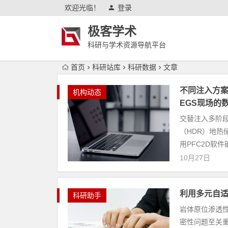
欢迎光临！
登录
极客学术
科研与学术资源导航平台
首页
科研站库
科研数据
文章
不同注入方案
机构动态
EGS现场的
交替注入多阶
（HDR）地
用PFC2D软
10月27日
利用多元自
科研助手
岩体原位渗透
密性问题至关