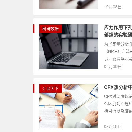
10月08日
应力作用下孔
科研数据
部煤的实验
为了定量分析
（NMR）方法
示，随着煤炭等
09月30日
CFX热分析
杂谈天下
CFX对温度场
么区别呢？通过h
括对流以及辐射，
09月15日