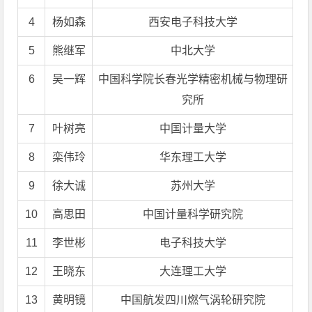
4
杨如森
西安电子科技大学
5
熊继军
中北大学
6
吴一辉
中国科学院长春光学精密机械与物理研
究所
7
叶树亮
中国计量大学
8
栾伟玲
华东理工大学
9
徐大诚
苏州大学
10
高思田
中国计量科学研究院
11
李世彬
电子科技大学
12
王晓东
大连理工大学
13
黄明镜
中国航发四川燃气涡轮研究院