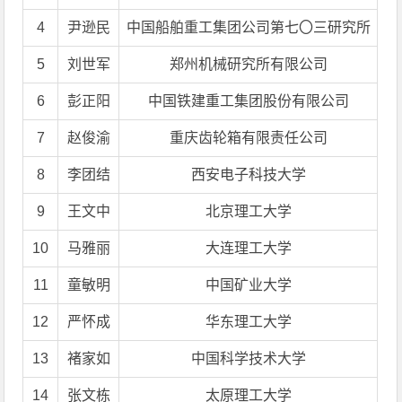
4
尹逊民
中国船舶重工集团公司第七〇三研究所
5
刘世军
郑州机械研究所有限公司
6
彭正阳
中国铁建重工集团股份有限公司
7
赵俊渝
重庆齿轮箱有限责任公司
8
李团结
西安电子科技大学
9
王文中
北京理工大学
10
马雅丽
大连理工大学
11
童敏明
中国矿业大学
12
严怀成
华东理工大学
13
褚家如
中国科学技术大学
14
张文栋
太原理工大学