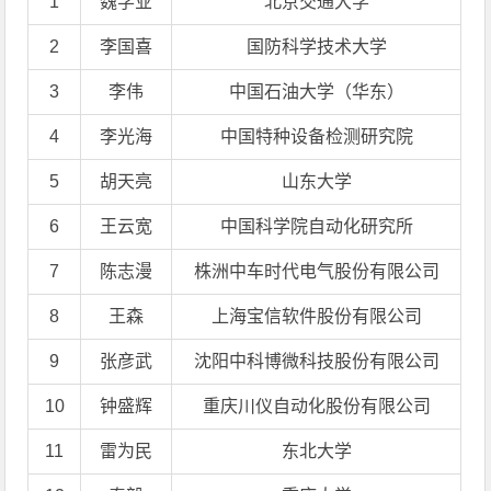
1
魏学业
北京交通大学
2
李国喜
国防科学技术大学
3
李伟
中国石油大学（华东）
4
李光海
中国特种设备检测研究院
5
胡天亮
山东大学
6
王云宽
中国科学院自动化研究所
7
陈志漫
株洲中车时代电气股份有限公司
8
王森
上海宝信软件股份有限公司
9
张彦武
沈阳中科博微科技股份有限公司
10
钟盛辉
重庆川仪自动化股份有限公司
11
雷为民
东北大学