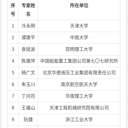
序
专家姓
所在单位
号
名
1
冷永刚
天津大学
2
谭建平
中南大学
3
袁锐波
昆明理工大学
4
陈建萍
中国船舶重工集团公司第七〇七研究所
5
杨广文
北京华德液压工业集团有限责任公司
6
朱玉川
南京航空航天大学
7
丁问司
华南理工大学
8
王福山
天津工程机械研究院有限公司
9
阮健
浙江工业大学