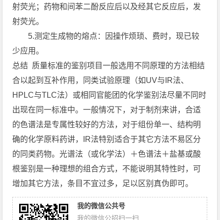
射荧光；药物和间苯二酚反应后以及经其它反应后，发
射荧光。
5.测定生成物的熔点：因操作烦琐、费时，现已较
少应用。
总结 质量标准的鉴别项目一般选用不同原理的方法相结
合以起到互补作用，同类试验原理（如UV与IR法、
HPLC与TLC法）或相同官能团的化学鉴别法尽量不同时
出现在同一标准中。一般情况下，对于制剂来讲，合适
的色谱法是专属性较好的方法，对于组份单一、结构明
确的化学原料药讲，IR法特别适合于其它方法不易区分
的同类药物。光谱法（或化学法）＋色谱法＋盐基或酸
根鉴别是一种理想的组合方式，不能说明其特性时，可
增加其它方法，条目不宜过多，足以区别真伪即可。
我的微信公共号
我的微信公招扫一扫