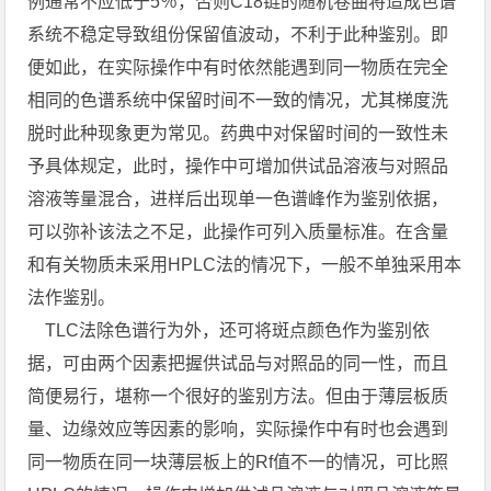
例通常不应低于5％，否则C18链的随机卷曲将造成色谱
系统不稳定导致组份保留值波动，不利于此种鉴别。即
便如此，在实际操作中有时依然能遇到同一物质在完全
相同的色谱系统中保留时间不一致的情况，尤其梯度洗
脱时此种现象更为常见。药典中对保留时间的一致性未
予具体规定，此时，操作中可增加供试品溶液与对照品
溶液等量混合，进样后出现单一色谱峰作为鉴别依据，
可以弥补该法之不足，此操作可列入质量标准。在含量
和有关物质未采用HPLC法的情况下，一般不单独采用本
法作鉴别。
TLC法除色谱行为外，还可将斑点颜色作为鉴别依
据，可由两个因素把握供试品与对照品的同一性，而且
简便易行，堪称一个很好的鉴别方法。但由于薄层板质
量、边缘效应等因素的影响，实际操作中有时也会遇到
同一物质在同一块薄层板上的Rf值不一的情况，可比照