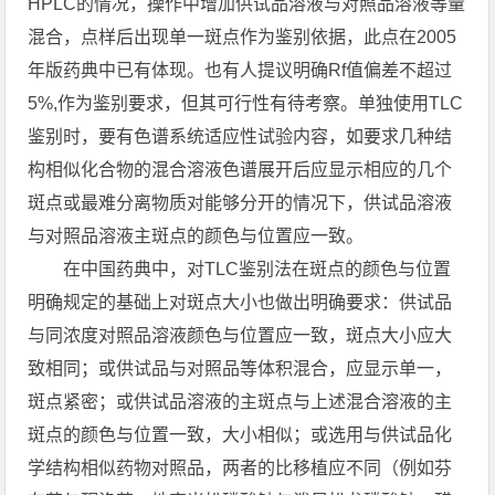
HPLC的情况，操作中增加供试品溶液与对照品溶液等量
混合，点样后出现单一斑点作为鉴别依据，此点在2005
年版药典中已有体现。也有人提议明确Rf值偏差不超过
5%,作为鉴别要求，但其可行性有待考察。单独使用TLC
鉴别时，要有色谱系统适应性试验内容，如要求几种结
构相似化合物的混合溶液色谱展开后应显示相应的几个
斑点或最难分离物质对能够分开的情况下，供试品溶液
与对照品溶液主斑点的颜色与位置应一致。
在中国药典中，对TLC鉴别法在斑点的颜色与位置
明确规定的基础上对斑点大小也做出明确要求：供试品
与同浓度对照品溶液颜色与位置应一致，斑点大小应大
致相同；或供试品与对照品等体积混合，应显示单一，
斑点紧密；或供试品溶液的主斑点与上述混合溶液的主
斑点的颜色与位置一致，大小相似；或选用与供试品化
学结构相似药物对照品，两者的比移植应不同（例如芬