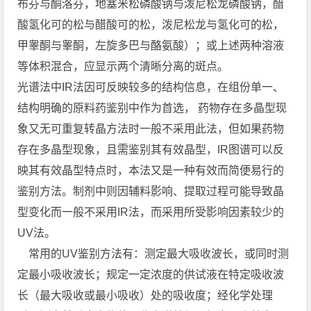
布芬与酮洛芬，地塞米松磷酸钠与泼尼松龙磷酸钠，醋
酸氢化可的松与醋酸可的松，泼尼松龙与氢化可的松，
甲睾酮与睾酮，左旋多巴与酪氨酸）；或上述两种溶液
等体积混合，应显示两个清晰分离的斑点。
光谱法中IR法因可反映较多的结构信息，在组份单一、
结构明确的原料药鉴别中作为首选， 药物存在多晶型现
象又无可重复转晶方法时一般不采用此法，但如果药物
存在多晶型现象，且需鉴别其有效晶型，IR图谱可以反
映其有效晶型特点时，本法又是一种有效而简便易行的
鉴别方法。制剂中则因辅料影响、提取过程可能导致晶
型变化而一般不采用IR法，而采用所受影响因素较少的
UV法。
常用的UV鉴别方法有：测定最大吸收波长，或同时测
定最小吸收波长；规定一定浓度的供试液在特定吸收波
长（最大吸收或最小吸收）处的吸收度；经化学处理