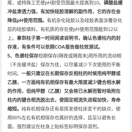
尾，或特殊工艺使pH耐受范围最大提高到10。
磷酸盐缓
冲盐渗透力强，有加快硅胶溶解的副作用，它的存在会
降低pH使用范围。
有机杂化硅胶以及硅胶表面涂覆杂化
层的硅胶填料，有机质的存在使pH使用范围能到12以
上。
拿到柱子第一时间阅读说明书，确认色谱柱内的封
存液，有条件可以依照COA报告做柱效测试。
5、色谱柱保存
短期保存(隔夜或隔周末)用所用的流动相
（不含缓冲盐）保存为佳，以尽量减少下次使用的平衡
时间。
一般只建议在长期保存反相柱的时候用纯甲醇或
乙腈，一方面纯有机相保存有最大限度减少键合相水解
的作用，但纯甲醇（乙腈）又会将已水解而暂时吸附在
柱内的键合相洗脱出去，使固定相流失进程加快，寿命
缩短。
纯有机相保存还有易挥发使柱床变干的缺点，使
用80%左右有机相保存也属好的选择，且足以避免长
菌。强烈建议在柱身上贴标签标明保存溶剂。