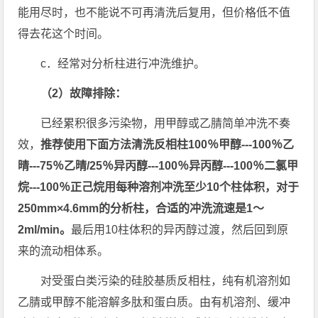
能用尽时，也不能说不可再清洗后复用，但价格低不值
得去花这个时间。
c．经常对分析柱进行冲洗维护。
（2）故障排除：
已经累积很多污染物，用甲醇或乙腈简单冲洗不奏
效，
推荐使用下面方法清洗反相柱100％甲醇---100％乙
晴---75％乙晴/25％异丙醇---100％异丙醇---100％二氯甲
烷---100％正己烷用每种溶剂冲洗至少10个柱体积，对于
250mm×4.6mm的分析柱，合适的冲洗流速是1～
2ml/min。
最后用10柱体积的异丙醇过渡，然后回到原
来的流动相体系。
对受蛋白类污染的硅胶基质反相柱，纯有机溶剂如
乙腈或甲醇不能溶解多肽和蛋白质。由有机溶剂、缓冲