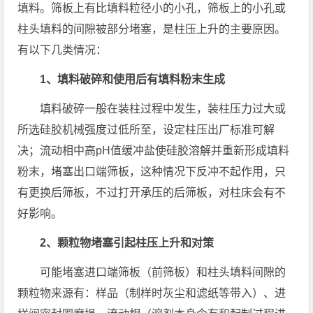
填料。筛板上有比填料粒径小的小孔，筛板上的小孔或
柱头填料的间隙被部分堵塞，是柱压上升的主要原因。
有以下几类情况：
1、填料破碎和使用后有填料粉末生成
填料破碎一般在装柱过程中发生，装柱压力过大或
所选硅胶机械强度过低所至，设定柱压出厂标准可解
决；流动相中高pH值缓冲盐使硅胶溶解并重新形成填料
粉末，堵塞出口端筛板，这种情况下反冲不起作用，只
有更换后筛板，不过打开承压的后筛板，对柱床会有不
好影响。
2、颗粒物堵塞引起柱压上升和对策
可能堵塞进口端筛板（前筛板）和柱头填料间隙的
颗粒物来源有：样品（制样时灰尘和滤纸等带入）、进