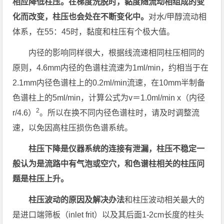
相应降低柱压。在梯度洗脱时，黏度随流动相组成的变
化而改变，柱压也会处在不断变化中。
对水/甲醇流动相
体系，在55：45时，黏度和柱压有个极大值。
内径的影响同样很大，根据线流速相同柱压相同的
原则，4.6mm内径的色谱柱流速为1ml/min，约相当于在
2.1mm内径色谱柱上的0.2ml/min流速，在10mm半制备
色谱柱上的5ml/min，计算公式为v＝1.0ml/min x（内径
2
r/4.6）
。所以在换不同内径色谱柱时，请及时调整流
速，以免因高柱压损伤色谱系统。
柱压下降是仪器系统的连接有泄漏，柱压不稳定一
般认为是流路中有气泡或空穴，和色谱柱相关的柱压问
题是柱压上升。
柱压波动的原因及解决办法
和柱压波动相关最大的
是进口端筛板（inlet frit）以及其后面1-2cm长度的柱头