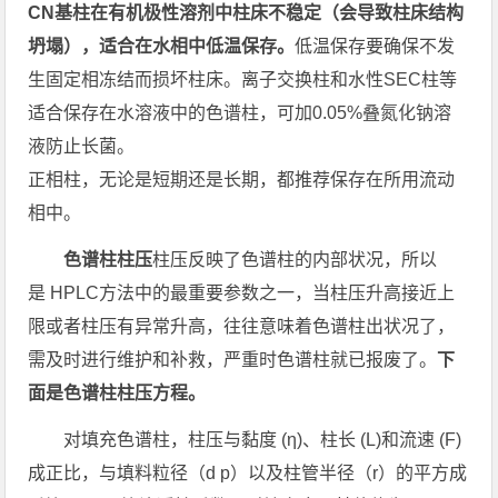
CN基柱在有机极性溶剂中柱床不稳定（会导致柱床结构
坍塌），适合在水相中低温保存。
低温保存要确保不发
生固定相冻结而损坏柱床。离子交换柱和水性SEC柱等
适合保存在水溶液中的色谱柱，可加0.05%叠氮化钠溶
液防止长菌。
正相柱，无论是短期还是长期，都推荐保存在所用流动
相中。
色谱柱柱压
柱压反映了色谱柱的内部状况，所以
是 HPLC方法中的最重要参数之一，当柱压升高接近上
限或者柱压有异常升高，往往意味着色谱柱出状况了，
需及时进行维护和补救，严重时色谱柱就已报废了。
下
面是色谱柱柱压方程。
对填充色谱柱，柱压与黏度 (η)、柱长 (L)和流速 (F)
成正比，与填料粒径（d p）以及柱管半径（r）的平方成