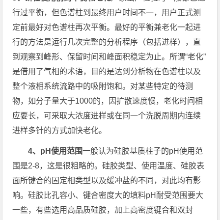
行过平衡，但色谱柱到最终用户时间不一，用户正式测
定前最好对色谱柱再次平衡。最好的平衡兼老化一起进
行的方法是运行几次完整的分析程序（包括进样），直
到观察到峰形、保留时间和峰面积稳定为止。所谓“老化”
是借用了气相的术语，目的是达到分析物在色谱柱以及
整个液相系统流路中的吸附饱和。对某些特定的待测
物，如分子量大于1000的，因扩散速度慢，老化时间相
应要长，可采取大浓度进样或在同一个洗脱周期内连续
进样多针的方式加快老化。
4、pH使用范围
一般认为硅胶基质柱子的pH使用范
围是2-8，这是很粗略的。硅胶类型、使用温度、硅胶表
面所键合的固定相类型以及缓冲盐的不同，对此均有影
响。硅胶比孔容小、键合密度大的填料pH耐受范围要大
一些，有些选用高品质硅胶，加上高密度键合和双封