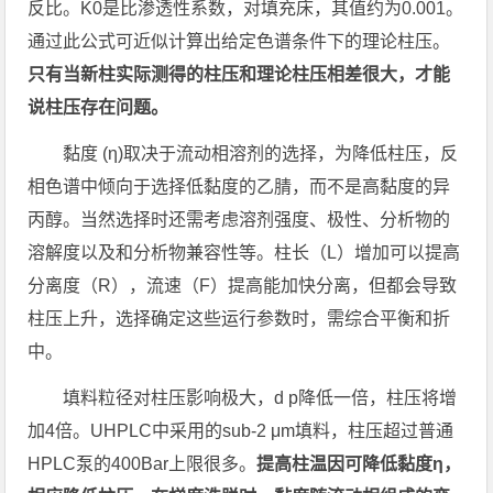
反比。K0是比渗透性系数，对填充床，其值约为0.001。
通过此公式可近似计算出给定色谱条件下的理论柱压。
只有当新柱实际测得的柱压和理论柱压相差很大，才能
说柱压存在问题。
黏度 (η)取决于流动相溶剂的选择，为降低柱压，反
相色谱中倾向于选择低黏度的乙腈，而不是高黏度的异
丙醇。当然选择时还需考虑溶剂强度、极性、分析物的
溶解度以及和分析物兼容性等。柱长（L）增加可以提高
分离度（R），流速（F）提高能加快分离，但都会导致
柱压上升，选择确定这些运行参数时，需综合平衡和折
中。
填料粒径对柱压影响极大，d p降低一倍，柱压将增
加4倍。UHPLC中采用的sub-2 μm填料，柱压超过普通
HPLC泵的400Bar上限很多。
提高柱温因可降低黏度η，