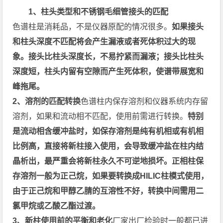
1、柱头类型和不锈钢毛细管接头的匹配
色谱柱是消耗品，不是仪器原配的情况很多。
如果接头
和柱头深度不匹配将会产生漏液或者死体积过大的现
象。接头比柱头深度长，不易拧紧而漏液；接头比柱头
深度短，柱头内留有空隙而产生死体积，使谱带展宽和
峰拖尾。
2、溶剂的匹配转换
色谱柱内保存溶剂和仪器系统内存留
溶剂，如果和流动相不匹配，使用前需进行转换。
特别
是流动相含缓冲盐时，如保存溶剂是纯有机相或有机相
比例高，直接将新柱接入使用，会导致缓冲盐在柱内结
晶析出，最严重会将新柱永久不可逆地损坏。正相柱保
存溶剂一般为正己烷，如果要转换成HILIC柱模式使用，
由于正己烷和甲醇乙腈的互溶性不好，转换中间需用二
氯甲烷或乙酸乙酯过渡。
3、新柱使用前的平衡和老化
厂家出厂检验时一般都已进