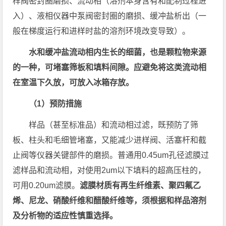
样阀密封圈磨损、流动相（溶剂本身含有和配制过程进
入）、液相仪器中泵阀密封圈的磨损、缓冲盐析出（一
般在梯度运行和进样时盐的溶剂环境改变导致）。
水和缓冲盐流动相内生长的细菌，也是颗粒物来源
的一种，可堵塞筛板和填料间隙。应避免将这类流动相
在室温下久放，可放入冰箱存放。
（1）预防措施
样品（甚至标准品）和流动相过滤，既预防了筛
板、柱头和毛细管堵塞，又能减少进样阀、活塞杆和截
止阀等仪器关键部件的磨损。普通用0.45um孔径滤膜过
滤样品和流动相，对使用2um以下填料的超高压柱的，
可用0.20um滤膜。
滤膜材质有再生纤维素、聚四氟乙
烯、尼龙、硝酸纤维和醋酸纤维等，须根据和样品溶剂
及分析物的适应性慎重选择。