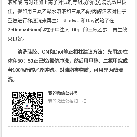
液和酸,有时还加上离子对试剂等组成的配方清洗效果极
佳，譬如用三氟乙酸水溶液和三氟乙酸/丙醇溶液对柱子
重复进行梯度洗来再生；Bhadwaj和Day试验了在
250mm×46mm的柱子中注入100μL的三氟乙醇，再生效
果良好。
清洗硅胶、CN和Diol等正相柱建议方法：先用20柱
体积50：50正己烷/氯仿冲洗，然后用甲醇、二氯甲烷或
者100%醋酸乙酯冲洗。对油脂类物质，可用异丙醇清
洗。
我的微信公共号
我的微信公招扫一扫