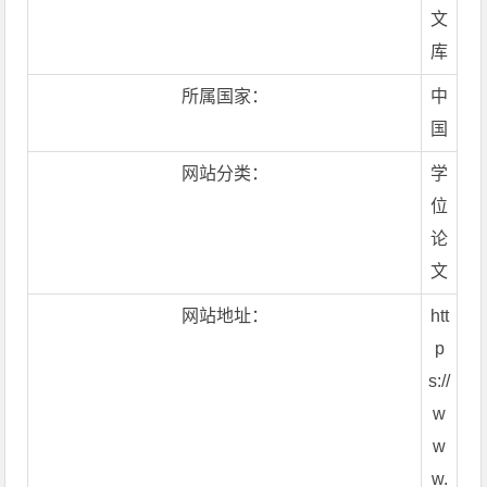
文
库
所属国家：
中
国
网站分类：
学
位
论
文
网站地址：
htt
p
s://
w
w
w.