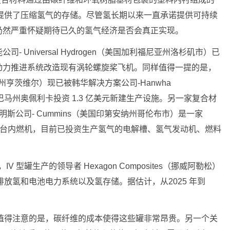
辆提供了压缩氢气的存储。尽管氢长期以来一直承诺提供可持续
仍然严重怀疑期待已久的氢气经济是否会真正实现。
 Universal Hydrogen（美国加利福尼亚州洛杉矶市）已
动力推进系统改造现有涡轮螺旋桨飞机。同样值得一提的是，
阿拉巴马州亨茨维尔）现已被韩华解决方案公司-Hanwha
拉巴马州奥佩利卡投资 1.3 亿美元新建生产设施。另一家复合材
明斯公司- Cummins（美国印第安纳州哥伦布市）是一家
.3 亿台内燃机，目前已投资生产氢气的电解槽、氢气发动机、燃料
 型罐生产的领导者 Hexagon Composites（挪威阿勒松）
注于零排放氢和电池电力系统以及氢存储。据估计，从2025 年到
最值得注意的是，碳纤维的成本使得这些罐非常昂贵。另一个关