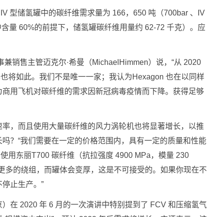
 型储氢罐中的碳纤维需求量为 166，650 吨（700bar 、IV
含量 60%的前提下，储氢罐碳纤维用量约 62-72 千克）。应
兼销售主管迈克尔·希曼（MichaelHimmen）说，“从 2020
年也将如此。我们不是唯一一家；我认为Hexagon 也在以同样
为商用飞机对碳纤维的需求因新冠病毒疫情而下降。获得足够
速率，而且使用大量碳纤维的风力涡轮机也将显著增长，以推
长吗？“我们需要在一定的价格范围内，具有一定的质量和性能
东丽T700 碳纤维（抗拉强度 4900 MPa，模量 230
要更多的绕组，而罐体会变厚，这是不可接受的。如果你现在不
停止生产。”
 2020 年 6 月的一次演讲中特别提到了 FCV 和压缩氢气