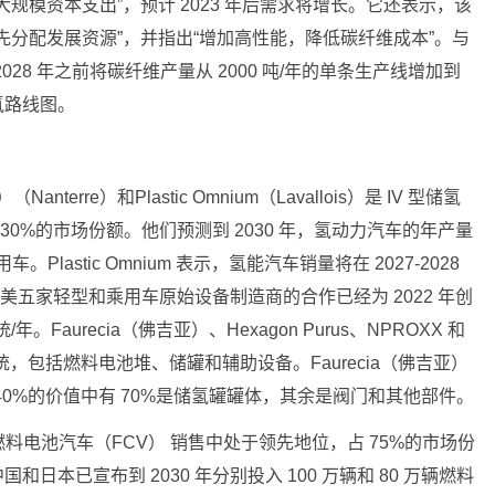
规模资本支出”，预计 2023 年后需求将增长。它还表示，该
先分配发展资源”，并指出“增加高性能，降低碳纤维成本”。与
028 年之前将碳纤维产量从 2000 吨/年的单条生产线增加到
的氢路线图。
terre）和Plastic Omnium（Lavallois）是 IV 型储氢
30%的市场份额。他们预测到 2030 年，氢动力汽车的年产量
。Plastic Omnium 表示，氢能汽车销量将在 2027-2028
洲和北美五家轻型和乘用车原始设备制造商的合作已经为 2022 年创
。Faurecia（佛吉亚）、Hexagon Purus、NPROXX 和
电池系统，包括燃料电池堆、储罐和辅助设备。Faurecia（佛吉亚）
40%的价值中有 70%是储氢罐罐体，其余是阀门和其他部件。
将在氢燃料电池汽车（FCV） 销售中处于领先地位，占 75%的市场份
和日本已宣布到 2030 年分别投入 100 万辆和 80 万辆燃料