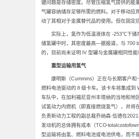
键问题是存储密度。尽管压缩氢气提供的能
气罐容纳储存足够所需的燃料。对于移动应用
动了其相对于金属替代品的使用。但在固定
实际上，氢作为低温液体在 -253℃下储存时
储氢罐中时，其密度最高—据报道，与 700 b
的，目前尚未证明 IV 型罐与金属罐相同性能
重型运输用氢气
康明斯（Cummins）正在与长期客户和
燃料电池驱动的 8 级卡车。该卡车将集成到 Wer
车队中，在加利福尼亚州丰塔纳的当地和地区
试氢动力内燃机（即直接燃烧氢气），并将在
负责新动力工程的副总裁乔纳森·伍德在20
发动机的总体拥有成本（TCO-totalcost
型运输将由氢、燃料电池或电池供电，而不