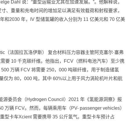
rn Helge Dahl 说：“重型运输业尤其在加速发展。”。他解释说，
尺寸、重量和充电时间的增加足以满足有效载荷和射程要求，
5 年和2030 年，IV 型储氢罐的收入分别为 11 亿美元和 70 亿美
Plastic（法国拉瓦洛伊斯） 复合材料压力容器主管阿克塞尔·塞弗
克氢气需要 10 千克碳纤维。他指出，FCV（燃料电池汽车）至少携
 500 万辆 FCV 将需要 250，000 吨碳纤维，用于制造储氢
仅为 80，000 吨，其中 60%以上用于风力涡轮机叶片和航
委员会（Hydrogen Council）2021 年《氢能源洞察》报
辆 FCV。然而，每辆乘用车（PV- passenger vehicles）
的重型卡车Xcient 需要携带 35 公斤氢气。重型卡车预计占