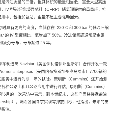
量是汽油质量的三倍，但其体积的能量相当低，需要大型高压
，IV 型碳纤维增强塑料（CFRP）储氢罐提供的重量轻，推
应用中，包括加氢站，重量不是主要驱动因素。
具有更高的密度，当储存在 -230℃ 和 300 bar 的低温压缩
ar 的 IV 型罐相比，氢增加了 50%。冷冻储氢罐通常是金属
和疲劳寿命，寿命超过 25 年。
卡车制造商 Navistar（美国伊利诺伊州里斯尔）合作开发一款
ner Enterprises（美国内布拉斯加州奥马哈市）7700辆的
服务中进行为期一年的试验。康明斯（Cummins）还开始测
各种公路上和非公路应用中进行评估。康明斯（Cummins）
21年6月的一次采访中表示，到本世纪末，这些产品将接近柴油
ofownership）。随着各国寻求实现零排放目标，他指出，未来的重
是柴油。