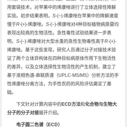
用套袋技术，对苹果中的烯康唑进行了立体选择性降解
实验。初步结果表明，
S
-(−)-烯康唑在苹果中的降解速度
慢于
R
-(+)-烯康唑。
S
-(−)-烯康唑对4种目标植物病原菌均
表现出较高的生物活性。急性毒性试验结果进一步表
明，
S
-(−)-烯康唑对大型水蚤的急性生物毒性高于
R
-(+)-
烯康唑。基于这些发现，研究人员通过分子对接技术验
证了两个立体异构体在四种目标病原体作用下生物活性
的差异，以及立体选择性生物活性的产生机制，建立了
基于液相色谱-串联质谱（UPLC-MS/MS）分析方法的手
性烯康唑分离方法，为手性农药的风险评估奠定了基
础。
下文针对计算内容中的
ECD方法
和
化合物与生物大
分子的分子对接
展开介绍。
电子圆二色谱（ECD）