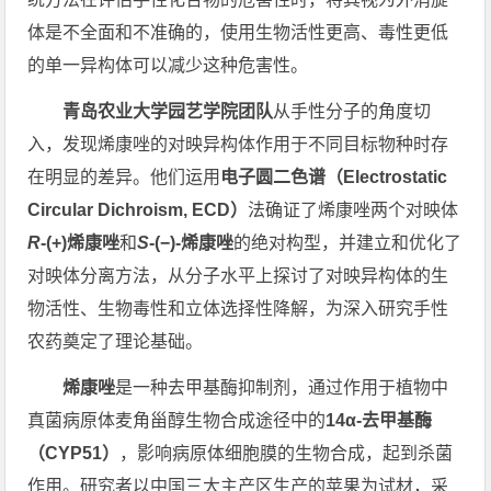
体是不全面和不准确的，使用生物活性更高、毒性更低
的单一异构体可以减少这种危害性。
青岛农业大学园艺学院团队
从手性分子的角度切
入，发现烯康唑的对映异构体作用于不同目标物种时存
在明显的差异。他们运用
电子圆二色谱
（Electrostatic
Circular Dichroism, ECD）
法确证了烯康唑两个对映体
R
-(+)烯康唑
和
S
-(−)-烯康唑
的绝对构型，并建立和优化了
对映体分离方法，从分子水平上探讨了对映异构体的生
物活性、生物毒性和立体选择性降解，为深入研究手性
农药奠定了理论基础。
烯康唑
是一种去甲基酶抑制剂，通过作用于植物中
真菌病原体麦角甾醇生物合成途径中的
14α-去甲基酶
（CYP51）
，影响病原体细胞膜的生物合成，起到杀菌
作用。研究者以中国三大主产区生产的苹果为试材，采