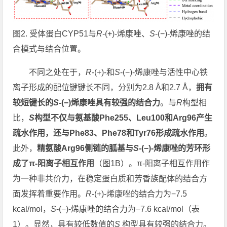
图2. 受体蛋白CYP51与
R
-(+)-烯康唑、
S
-(−)-烯康唑的结
合模式与结合位置。
不同之处在于，
R
-(+)-和
S
-(−)-烯康唑与活性中心铁
离子形成的配位键键长不同，分别为2.8 Å和2.7 Å，
拥有
较短键长的
S
-(−)烯康唑具有较强的结合力
。与
R
构型相
比，
S
构型不仅与氨基酸Phe255、Leu100和Arg96产生
疏水作用，还与Phe83、Phe78和Tyr76形成疏水作用
。
此外，
精氨酸Arg96侧链的胍基与
S
-(−)-烯康唑的芳环形
成了π-阳离子相互作用
（图1B）。π-阳离子相互作用作
为一种非共价力，在稳定蛋白质和芳香族配体的结合方
面发挥着重要作用。
R
-(+)-烯康唑的结合力为−7.5
kcal/mol，
S
-(−)-烯康唑的结合力为−7.6 kcal/mol（表
1）。显然，具有较低数值的
S
构型具有较强的结合力。