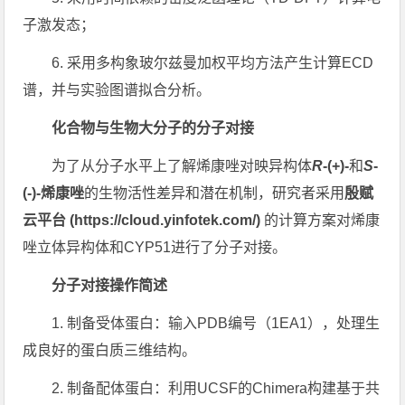
子激发态；
6. 采用多构象玻尔兹曼加权平均方法产生计算ECD
谱，并与实验图谱拟合分析。
化合物与生物大分子的分子对接
为了从分子水平上了解烯康唑对映异构体
R
-(+)-
和
S
-
(-)-烯康唑
的生物活性差异和潜在机制，研究者采用
殷赋
云平台 (https://cloud.yinfotek.com/)
的计算方案对烯康
唑立体异构体和CYP51进行了分子对接。
分子对接操作简述
1. 制备受体蛋白：输入PDB编号（1EA1），处理生
成良好的蛋白质三维结构。
2. 制备配体蛋白：利用UCSF的Chimera构建基于共