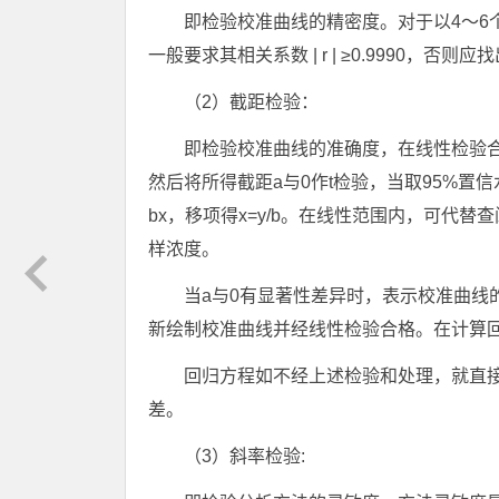
即检验校准曲线的精密度。对于以4～6
一般要求其相关系数 | r | ≥0.9990
（2）截距检验：
即检验校准曲线的准确度，在线性检验合格
然后将所得截距a与0作t检验，当取95%置
bx，移项得x=y/b。在线性范围内，可代
样浓度。
当a与0有显著性差异时，表示校准曲线
新绘制校准曲线并经线性检验合格。在计算
回归方程如不经上述检验和处理，就直
差。
（3）斜率检验: