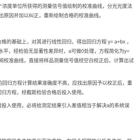
个浓度单位所获得的测量信号值绘制的校准曲线，分光光度法
，否则应找出原因并加以纠正，重新绘制合格的校准曲线。
的基础上，对其进行线性回归，得出回归方程 y= a+bx ，
信水平，经检验无显著性差异时，a可做0处理，方程简化为y=
替查阅校准曲线，直接将样品测量信号值经空白校正后，计算出试
的回归方程计算结果准确度不高，应找出原因予以校正后，重
回归方程，经截距检验合格后投入使用。
接投入使用，必将给测定结果引入差值相当于解决a的系统误