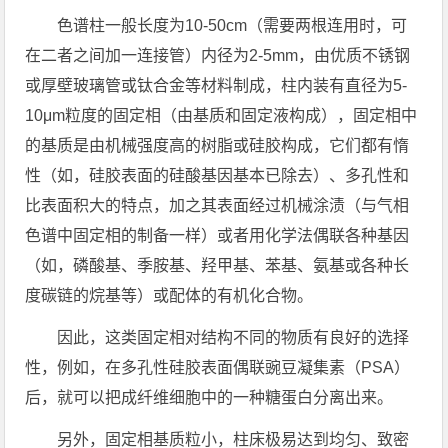
色谱柱一般长度为10-50cm（需要两根连用时，可
在二者之间加一连接管）内径为2-5mm，由优质不锈钢
或厚壁玻璃管或钛合金等材料制成，柱内装有直径为5-
10μm粒度的固定相（由基质和固定液构成），固定相中
的基质是由机械强度高的树脂或硅胶构成，它们都有惰
性（如，硅胶表面的硅酸基因基本已除去）、多孔性和
比表面积大的特点，加之其表面经过机械涂渍（与气相
色谱中固定相的制备一样）或者用化学法偶联各种基因
（如，磷酸基、季胺基、羟甲基、苯基、氨基或各种长
度碳链的烷基等）或配体的有机化合物。
因此，这类固定相对结构不同的物质有良好的选择
性，例如，在多孔性硅胶表面偶联豌豆凝集素（PSA）
后，就可以把成纤维细胞中的一种糖蛋白分离出来。
另外，固定相基质粒小，柱床极易达到均匀、致密