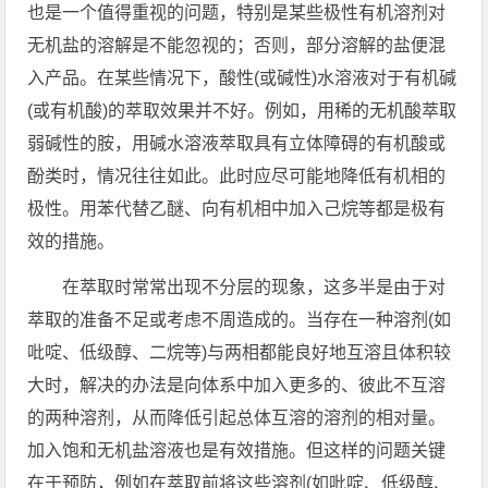
也是一个值得重视的问题，特别是某些极性有机溶剂对
无机盐的溶解是不能忽视的；否则，部分溶解的盐便混
入产品。在某些情况下，酸性(或碱性)水溶液对于有机碱
(或有机酸)的萃取效果并不好。例如，用稀的无机酸萃取
弱碱性的胺，用碱水溶液萃取具有立体障碍的有机酸或
酚类时，情况往往如此。此时应尽可能地降低有机相的
极性。用苯代替乙醚、向有机相中加入己烷等都是极有
效的措施。
在萃取时常常出现不分层的现象，这多半是由于对
萃取的准备不足或考虑不周造成的。当存在一种溶剂(如
吡啶、低级醇、二烷等)与两相都能良好地互溶且体积较
大时，解决的办法是向体系中加入更多的、彼此不互溶
的两种溶剂，从而降低引起总体互溶的溶剂的相对量。
加入饱和无机盐溶液也是有效措施。但这样的问题关键
在于预防，例如在萃取前将这些溶剂(如吡啶、低级醇、