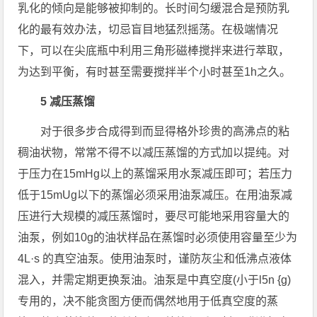
乳化的倾向是能够被抑制的。长时间匀缓混合是预防乳
化的最有效办法，切忌盲目地猛烈摇荡。在极端情况
下，可以在尖底瓶中利用三角形磁棒搅拌来进行萃取，
为达到平衡，有时甚至需要搅拌半个小时甚至1h之久。
5 减压蒸馏
对于很多步合成得到而显得格外珍贵的高沸点的粘
稠油状物，常常不得不以减压蒸馏的方式加以提纯。对
于压力在15mHg以上的蒸馏采用水泵减压即可；若压力
低于15mUg以下的蒸馏必须采用油泵减压。在用油泵减
压进行大规模的减压蒸馏时，要尽可能地采用容量大的
油泵，例如10g的油状样品在蒸馏时必须使用容量至少为
4L·s 的真空油泵。使用油泵时，谨防灰尘和低沸点液体
混入，并需定期更换泵油。油泵是中真空度(小于l5n {g)
专用的，决不能贪图方便而偶然地用于低真空度的蒸