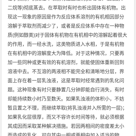
二烷等)彻底蒸去。在萃取时有时也析出固体有机物。出
现这一现象的原因是作为反应体系溶剂的有机相因部分
溶解于萃取剂而减少了，或者是反应体系中存在一种物
质(例如醇类)对于固体有机物在有机相中的溶解起着很大
的作用，而一经水洗，这类物质进入水相，于是有机物
在有机相中的溶解度大为降低。对于这种情况，只要再
加一些同种或更有效的有机溶剂，就能使固体重新回到
溶液中去。不互溶的两液相不能完全和清晰地分层，界
面上存在着一层乳浊液，这是萃取时经常遇到的乳化问
题。这种现象有时只要静置几分钟即能自行消失，有时
却能持续数小时乃至数天。如果乳浊液的体积小，不妨
暂且置之不理，而继续萃取(将乳浊液并入所需的一层)；
如果乳化层很厚，而又不容许长时间等待，就必须根据
其成因而采取某种解决措施。若因两相间的密度差太小
而造成的乳化，可向其中一相或两相中加入适当的物