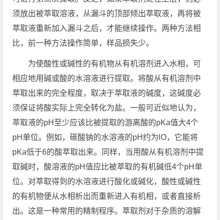
须放出被萃取溶液，从漏斗的顶部倾出萃取液，再将被
萃取液重新加入漏斗之后，才能继续操作。两种方法相
比，前一种方法操作简单，样品损失少。
为使酸性或碱性的有机物从有机溶剂进入水相，可
相应地用碱或酸的水溶液进行提取。将酸从有机溶剂中
萃取出来的完全程度，取决于萃取液的碱度，这碱度必
须保证将酸实际上完全转化为盐。一般可近似地认为，
萃取液的pH至少应该比被提取的游离酸的pKa值大4个
pH单位。例如，碳酸钠的水溶液的pH约为lO，它能将
pKa低于6的酸萃取出来。同样，当用酸从有机溶剂中提
取碱时，酸溶液的pH值应比被萃取的有机碱低4个pH单
位。对萃取得到的水溶液进行酸化或碱化，酸性或碱性
的有机物便从水相析出而重新进入有机相，或者直接析
出。这是一种常用的精制程序。萃取剂对于杂质的溶解