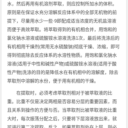
水，然后再用有机溶剂萃取，则应控制所加水的体积。
原则是在保证水充分溶解反应体系中的全部无机物的前
提下，尽量用水少一些·9即配成适当浓度的无机盐溶液
而便于高效萃取。将萃取得到的有机相合并，用饱和的
氯化钠水溶液或硫酸铵水溶液洗涤1次，最后将洗涤后的
有机相用干燥剂(常用无水硫酸钠)彻底干燥、浓缩，即可
得到彻底除去反应体系的水溶性物质。用饱和氯化钠水
溶液(适用于中性和碱性产物)或硫酸铵水溶液(适用于酸
性产物)洗涤的目的是降低水在有机相中的溶解度，除去
萃取剂中溶解的水份，便于用有机相的干燥。
在提取时，必须考虑萃取剂相对于被萃取液的比
重。比重不仅是决定两相是否容易分层的重要因素，而
且关系到操作的方便与否。当萃取剂比被萃取液的比重
大时，每次振荡分配之后，只要将下层溶液放出来，就
可进行第二次提取。反之，如果萃取剂处在上层，则必