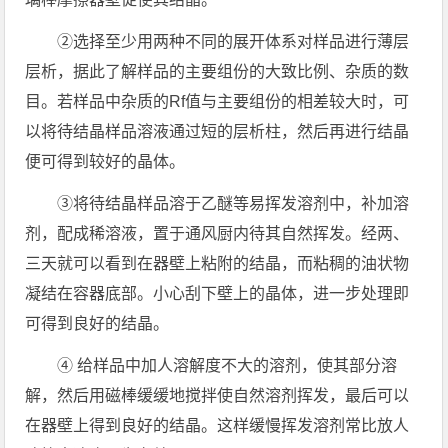
②选择至少用两种不同的展开体系对样品进行薄层
层析，据此了解样品的主要组份的大致比例、杂质的数
目。若样品中杂质的Rf值与主要组份的相差较大时，可
以将待结晶样品溶液通过短的层析柱，然后再进行结晶
便可得到较好的晶体。
③将待结晶样品溶于乙醚等易挥发溶剂中，补加溶
剂，配成稀溶液，置于通风厨内待其自然挥发。经两、
三天就可以看到在器壁上粘附的结晶，而粘稠的油状物
凝结在容器底部。小心刮下壁上的晶体，进一步处理即
可得到良好的结晶。
④ 给样品中加人溶解度不大的溶剂，使其部分溶
解，然后用磁棒缓缓地搅拌使自然溶剂挥发，最后可以
在器壁上得到良好的结晶。这样缓慢挥发溶剂常比放人