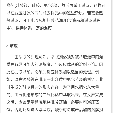
附剂(硅酸镁、硅胶、氧化铝)，然后再减压过滤，这样可
以在减压过滤的同时除去样品中的这些杂质。若需要趁
热过滤，可用电吹风加热砂芯漏斗(过滤前和过滤过程
中)，保持体系一定的温度。
4 萃取
由萃取的原理可知，萃取剂必须对被萃取液中的溶
质具有尽可能大的溶解度，与反应体系的溶剂不溶。因
此在提取以前，必须对反应体系加以适当的处理。例
如，以高锰酸钾在吡啶一水介质中氧化芳烃的侧链，此
时生成的酸以钾盐的形态存在，为了用水把它从大量
的、由氧化剂形成的二氧化锰中萃取出来，在反应完成
之后，应该尽量彻底地将吡啶蒸除，必要时可减压蒸
馏。否则吡啶进入萃取液，酸析时造成产品酸的溶解损