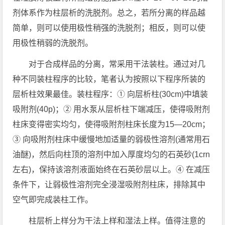
剂体系作为柱层析的洗脱剂。总之，若所分离的样品越
简单，则可以使用极性稍强的洗脱剂；相反，则可以使
用极性稍弱的洗脱剂。
对于合成样品的分离，常采用干法装柱。通过对几
种不同装柱程序的比较，笔者认为按照以下程序所装的
层析柱效果最佳。装柱程序：① 向层析柱(30cm)中填装
吸附剂(40p)；② 用水泵从层析柱下端减压，使得吸附剂
柱床变得密实均匀，使得吸附剂柱床长度为15—20cm；
③ 向吸附剂柱床中缓慢地加适量的弱极性溶剂(通常用石
油醚)，然后向柱顶的溶剂中加入厚度均匀的石英砂(1crn
左右)，保持该溶剂液面始终在石英砂层以上。④ 在减压
条件下，让弱极性溶剂完全浸湿吸附剂柱床，排除其中
空气即完成装柱工作。
柱层析上样分为干法上样和湿法上样。值得注意的