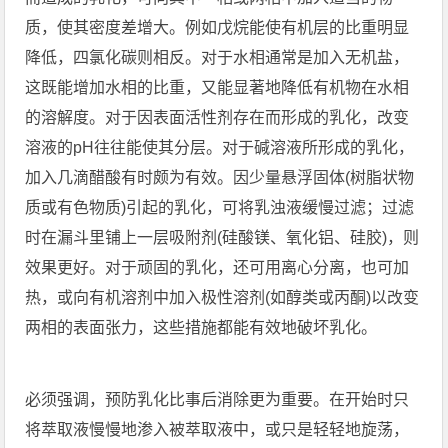
质，使其密度差增大。例如戊烷能使有机层的比重明显
降低，四氯化碳则相反。对于水相通常是加入无机盐，
这既能增加水相的比重，又能显著地降低有机物在水相
的溶解度。对于因表面活性剂存在而形成的乳化，改变
溶液的pH往往能使其分层。对于碱溶液所形成的乳化，
加入几滴醋酸有时颇为有效。因少量悬浮固体(树脂状物
质或有色物质)引起的乳化，可将乳浊液缓慢过滤；过滤
时在漏斗里铺上一层吸附剂(硅酸镁、氧化铝、硅胶)，则
效果更好。对于顽固的乳化，还可用离心分离，也可加
热，或向有机溶剂中加入极性溶剂(如醇类或丙酮)以改变
两相的表面张力，这些措施都能有效地破坏乳化。
必须强调，预防乳化比事后消除更为重要。在开始时只
将萃取液慢慢地渗入被萃取液中，或只是轻轻地旋荡，