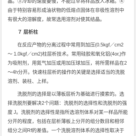
晶。③冷却的速度要慢，不能过早将样品放人冰箱。④
由于特别容易形成油状物的低熔点固体在非极性溶剂中
有很大的溶解度，故常选用溶剂对使其结晶。
７ 层析柱
在反应产物的分离过程中常用到加压(0.5kgf／cm2
～ 1.0kgf／cm2)柱层析技术。常用硅胶和氧化铝(4or,)作
为吸附剂，用氮气加压或用加压球加压，将所需样品在2
～4h分开。快速柱层析的操作的关键是选择适当的洗脱
溶剂、装柱、上样。
洗脱剂的选择是以薄板层析为基础进行摸索的。选
择洗脱剂要解决2个问题：洗脱剂的选择性和洗脱剂的强
度 J。洗脱剂的选择性是指所选溶剂体系对某一样品所能
分开的程度，包括在层析薄板上分开的组分数目和相邻
组分之间Rf的差值。一个洗脱溶剂体系的选择性取决于