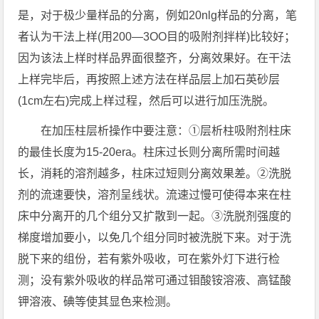
是，对于极少量样品的分离，例如20nlg样品的分离，笔
者认为干法上样(用200—3OO目的吸附剂拌样)比较好；
因为该法上样时样品界面很整齐，分离效果好。在干法
上样完毕后，再按照上述方法在样品层上加石英砂层
(1cm左右)完成上样过程，然后可以进行加压洗脱。
在加压柱层析操作中要注意：①层析柱吸附剂柱床
的最佳长度为15-20era。柱床过长则分离所需时间越
长，消耗的溶剂越多，柱床过短则分离效果差。②洗脱
剂的流速要快，溶剂呈线状。流速过慢可使得本来在柱
床中分离开的几个组分又扩散到一起。③洗脱剂强度的
梯度增加要小，以免几个组分同时被洗脱下来。对于洗
脱下来的组份，若有紫外吸收，可在紫外灯下进行检
测；没有紫外吸收的样品常可通过钼酸铵溶液、高锰酸
钾溶液、碘等使其显色来检测。