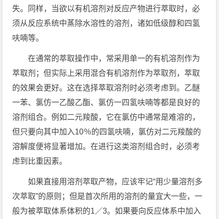
失。同样，当欲以有机溶剂对反应产物进行萃取时，必
须从反应系统中蒸除水溶性的溶剂，诸如低级醇和四氢
呋喃等。
在通常的萃取操作中，常采用单一的有机溶剂作为
萃取剂；但实际上采用混合有机溶剂作为萃取剂，萃取
的效果会更好。这在选择萃取溶剂时必须考虑到。乙醚
一苯、氯仿一乙酸乙酯、氯仿一四氢呋喃等都是良好的
溶剂组合。例如二元羧酸，它在氯仿中通常是难溶的，
但只要向其中加入10％的四氢呋喃，氯仿对二元羧酸的
溶解度便将显著增加。在进行这类溶剂组合时，必须考
虑到比重因素。
如果直接用溶剂萃取产物，应该牢记“用少量溶剂多
次萃取”的原则；但是首次所用的溶剂的量宜大一些，一
般为被萃取体系体积的1／3。如果要向反应体系中加入