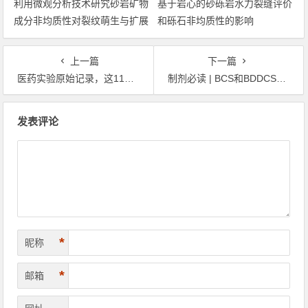
利用微观分析技术研究砂岩矿物
基于岩心的砂砾岩水力裂缝评价
成分非均质性对裂纹萌生与扩展
和砾石非均质性的影响
的影响
上一篇
下一篇
医药实验原始记录，这11处最容易出错！
制剂必读 | BCS和BDDCS两种生物药剂学分类系统比较及应用
文章导航
发表评论
*
昵称
*
邮箱