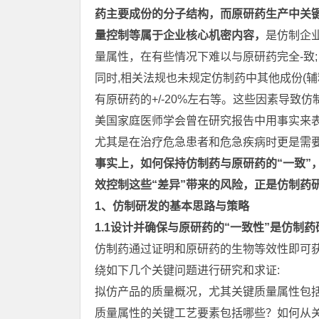
药主要成份的分子结构，而原研药生产中关键
量控制等属于企业核心机密内容，
是仿制企
量属性，在有些情况下难以与原研药完全-致;
同时,相关法规也未规定仿制药中其他成份(
有原研药的+/-20%左右等。这些因素导致
美国家庭医师学会曾在研究报告中用事实来
尤其是在治疗危急患者和危急疾病时更是需
事实上，如何保持仿制药与原研药的“一致”
效控制这些“差异”带来的风险，正是仿制药
1、仿制研发的基本思路与策略
1.1设计并确保与原研药的“一致性”是仿制
仿制药通过证明和原研药的生物等效性即可获
绕如下几个关键问题进行研究和求证:
拟仿产品的质量概况，尤其关键质量属性包
质量属性的关键工艺要素包括哪些？如何从