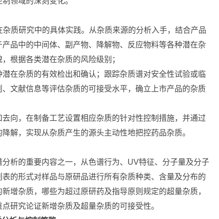
控制领域的深刻变化。
在杂质研究中的具体实践。从杂质来源的分析入手，结合产品
于产品中的中间体、副产物、降解物、反应物料等各种潜在杂
貌，根据各类潜在杂质的风险级别；
种潜在杂质的有效检出和确认；跟踪杂质谱对安全性试验或临
则、文献信息等评估杂质的可接受水平，确立上市产品的杂质
和去向，在制备工艺设置相应杂质的针对性控制措施，并通过
的降解，实现从杂质产生的源头主动性地把控药品杂质。
谱分析的重要内容之一，从色谱行为、UV特征、分子量及分子
列表的形式对样品与原研品进行所有杂质种类、含量及分布的
的新增杂质，哪些为超过原研药及指导原则规定的超量杂质，
，重点研究论证新增杂质及超量杂质的可接受性。