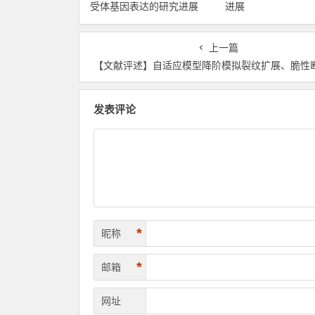
受体基因表达的研究进展
进展
上一篇
【文献评述】自适应模型降阶模拟裂纹扩展、脆性断裂的混合有限元相场法、自适应技术规避变分本征断裂的网格偏差- IJNME
发表评论
*
昵称
*
邮箱
网址