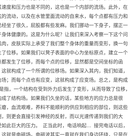
其速度和压力也是不同的，这也是一个内部的流场。此外，在
气的流动，以及在水管里面流动的自来水，每个点都有压力和
已经坐了很久，屁股都有些发麻。我们挪动一下身子，摆正一
于身体健康的。这是为什么呢？让我们来深入考察一下这个问
肌肉，皮肤实际上承受了我们整个身体的重量而变形，换一句
生了位移。如果我们以凳子表面的中心为坐标原点，建立一个
点都发生了位移，而每个点的位移，显然都是空间坐标的函
。这就构成了一个所谓的位移场。如果深入其内，我们知道，
力场；而每个点也有应变，这就构成了应变场。总之，是构成
上是指，一个结构在受到外力后发生了变形，从而导致了位移，
构成了结构场。如果我们久坐的话，某些地方的应力总是很
压瘪，血流艰难，养料不能顺利的供应到相应的部位，则这些
制，则更会直接引发神经的反射，而以光速传递到我们的大
如此巨大的压力。 正当此时，电话响起… 接完电话以后，
，这就是电磁场。电磁波其实一直就在我们身边环绕，只是在