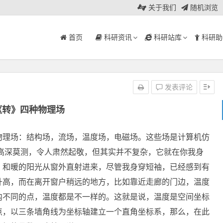
关于我们
随机浏览
首页
科研资讯
科研站库
科研助
发表评论
《转》四种物理场
物理场：结构场，流场，温度场，电磁场。这些场是计算机仿
高深莫测，令人肃然起敬，但其实并不复杂，它就在你我身
，和暖的阳光从窗外直射进来，尽管我身穿短袖，已经感到有
升高，而在离开窗户稍远的地方，比如靠近走廊的门边，温度
内不同的点，温度都是不一样的。这就是说，温度是空间坐标
点，以三条墙角线为坐标轴建立一个直角坐标系，那么，在此