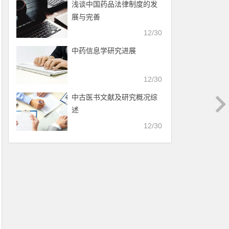
浅谈中国药品法律制度的发
展与完善
12/30
中药信息学研究进展
12/30
中古医书文献及研究概况综
述
12/30