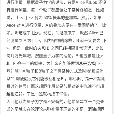
进行测量。根据量子力学的说法，只要Alice 和Bob 还没
有进行测量，每一个粒子都应该处于某种叠加态，比如
说，|上>、|下> 各为 50% 概率的叠加态。然后，如果
Alice 对 A 进行测量，A 的叠加态便在一瞬间坍缩了，比
如，坍缩成了 |上>。现在，问题就来了：既然 Alice 已
经测量到 A 为 |上>，因为守恒的缘故，B 就一定要为 |下
>。但是，此时的 A 和 B 之间已经相隔非常遥远，比如
说几万光年吧，按照量子力学的理论，B 也应该是|上>
和|下>各一半的概率，为什么它能够做到总是选择|下>
呢？除非A 粒子和B粒子之间有某种方式及时地“互通消
息”？即使假设它们能够互相感知，那也似乎是一种超距
瞬时的信号！而这超距作用又是与相对论中光速不可超
越相违背。于是，这就构成了佯谬。
因此他认为量子力学是不完备的，他希望建立一个更普
适的局域实在论理论来弥补量子理论的不足，消除超距