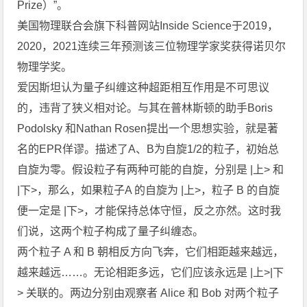
Prize）”。
美国物理联合会旗下科普网站Inside Science于2019，
2020，2021连续三年预测该三位物理学家奖获得诺贝尔
物理学奖。
爱因斯坦认为量子纠缠这种超距相互作用是不可思议
的，违背了狭义相对论。与其在普林斯顿的助手Boris
Podolsky 和Nathan Rosen提出一个思想实验，就是著
名的EPR佯谬。描述了A、B为自旋1/2的粒子，初始总
自旋为零。假设粒子有两种可能的自旋，分别是 |上> 和
|下>，那么，如果粒子A 的自旋为 |上>，粒子 B 的自旋
便一定是 |下>，才能保持总体守恒，反之亦然。这时我
们说，这两个粒子构成了量子纠缠态。
两个粒子 A 和 B 朝相反方向飞奔，它们相距越来越远，
越来越远……。无论相距多远，它们应该永远是 |上>|下
> 关联的。两边分别由观察者 Alice 和 Bob 对两个粒子