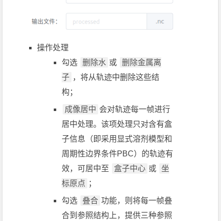
操作处理
勾选
删除水
或
删除金属离
子
，将从轨迹中删除这些结
构；
成像居中
会对轨迹每一帧进行
居中处理。该项处理只对含有盒
子信息（即采用显式溶剂模型和
周期性边界条件PBC）的轨迹有
效，可居中至
盒子中心
或
坐
标原点
；
勾选
叠合
功能，则将每一帧叠
合到参照结构上，提供三种参照