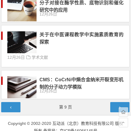
分子对接在酶学性质、底物识别和催化
研究中的应用
12月26日
关于在中医课程教学中实施素质教育的
探索
12月26日
学术文献
CMS：CoCrNi中熵合金纳米开裂变形机
制的分子动力学模拟
12月26日
文章导航
第
9
页
Copyright © 2002-2020 互动派（北京）教育科技有限公司 版权
所有
备案号：京ICP备16066145号