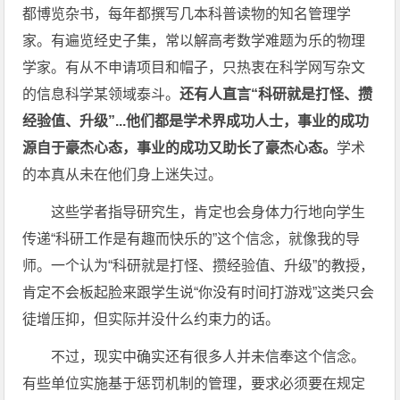
都博览杂书，每年都撰写几本科普读物的知名管理学
家。有遍览经史子集，常以解高考数学难题为乐的物理
学家。有从不申请项目和帽子，只热衷在科学网写杂文
的信息科学某领域泰斗。
还有人直言“科研就是打怪、攒
经验值、升级”...他们都是学术界成功人士，事业的成功
源自于豪杰心态，事业的成功又助长了豪杰心态。
学术
的本真从未在他们身上迷失过。
这些学者指导研究生，肯定也会身体力行地向学生
传递“科研工作是有趣而快乐的”这个信念，就像我的导
师。一个认为“科研就是打怪、攒经验值、升级”的教授，
肯定不会板起脸来跟学生说“你没有时间打游戏”这类只会
徒增压抑，但实际并没什么约束力的话。
不过，现实中确实还有很多人并未信奉这个信念。
有些单位实施基于惩罚机制的管理，要求必须要在规定