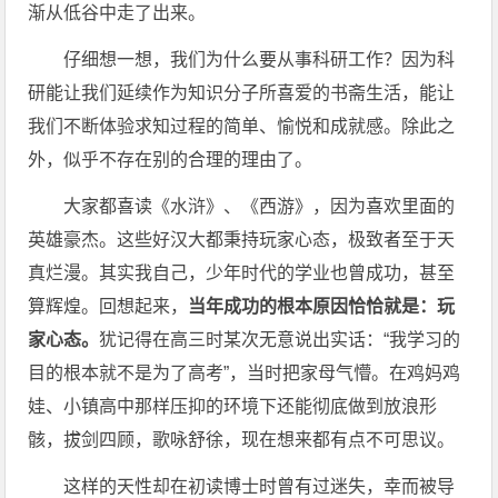
渐从低谷中走了出来。
仔细想一想，我们为什么要从事科研工作？因为科
研能让我们延续作为知识分子所喜爱的书斋生活，能让
我们不断体验求知过程的简单、愉悦和成就感。除此之
外，似乎不存在别的合理的理由了。
大家都喜读《水浒》、《西游》，因为喜欢里面的
英雄豪杰。这些好汉大都秉持玩家心态，极致者至于天
真烂漫。其实我自己，少年时代的学业也曾成功，甚至
算辉煌。回想起来，
当年成功的根本原因恰恰就是：玩
家心态。
犹记得在高三时某次无意说出实话：“我学习的
目的根本就不是为了高考”，当时把家母气懵。在鸡妈鸡
娃、小镇高中那样压抑的环境下还能彻底做到放浪形
骸，拔剑四顾，歌咏舒徐，现在想来都有点不可思议。
这样的天性却在初读博士时曾有过迷失，幸而被导