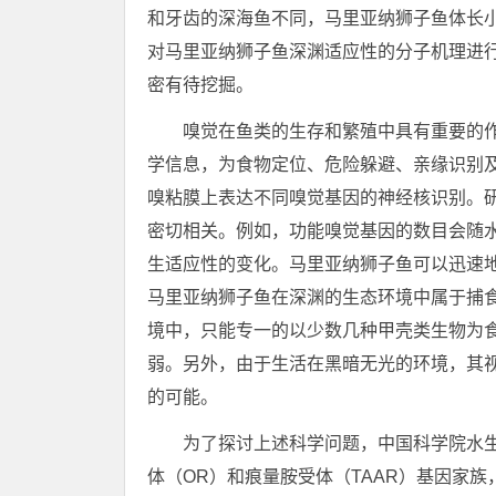
和牙齿的深海鱼不同，马里亚纳狮子鱼体长
对马里亚纳狮子鱼深渊适应性的分子机理进
密有待挖掘。
嗅觉在鱼类的生存和繁殖中具有重要的
学信息，为食物定位、危险躲避、亲缘识别
嗅粘膜上表达不同嗅觉基因的神经核识别。
密切相关。例如，功能嗅觉基因的数目会随
生适应性的变化。马里亚纳狮子鱼可以迅速
马里亚纳狮子鱼在深渊的生态环境中属于捕
境中，只能专一的以少数几种甲壳类生物为
弱。另外，由于生活在黑暗无光的环境，其
的可能。
为了探讨上述科学问题，中国科学院水
体（OR）和痕量胺受体（TAAR）基因家