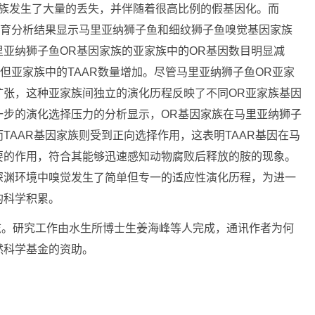
家族发生了大量的丢失，并伴随着很高比例的假基因化。而
发育分析结果显示马里亚纳狮子鱼和细纹狮子鱼嗅觉基因家族
亚纳狮子鱼OR基因家族的亚家族中的OR基因数目明显减
但亚家族中的TAAR数量增加。尽管马里亚纳狮子鱼OR亚家
扩张，这种亚家族间独立的演化历程反映了不同OR亚家族基因
一步的演化选择压力的分析显示，OR基因家族在马里亚纳狮子
TAAR基因家族则受到正向选择作用，这表明TAAR基因在马
要的作用，符合其能够迅速感知动物腐败后释放的胺的现象。
深渊环境中嗅觉发生了简单但专一的适应性演化历程，为进一
的科学积累。
。研究工作由水生所博士生姜海峰等人完成，通讯作者为何
然科学基金的资助。