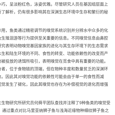
小巧，呈淡粉红色，泳姿优雅。尽管研究人员在基因组层面上
行了解析，仍有很多影响其在深渊生态环境中生存和繁衍的秘
作用，鱼类通过精密调节的嗅觉系统识别并分辨水中众多的化
及生殖洄游等行为提供至关重要的信息。不同嗅觉信息由鼻腔
研究表明动物嗅觉基因家族的进化与其生存环境下的生态需求
水生和陆生环境的不同、食性的转变、功能依赖性的改变而产
地被投放的诱饵所吸引，表明嗅觉在觅食中具有重要的功能。
食者，位于食物链的顶端，但在物种丰度和数量贫乏的深渊环
食。因此其对嗅觉功能的依赖性可能会由于单一的食性而减
视觉发生了褪化，因此其嗅觉也存在为补偿视觉的退化而增强
生生物研究所研究员何舜平团队查找并注释了9种鱼类的嗅觉受
族，通过重点对比马里亚纳狮子鱼与浅海近缘物种细纹狮子鱼之