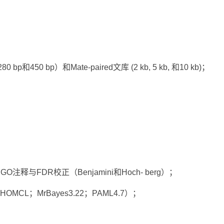
450 bp）和Mate-paired文库 (2 kb, 5 kb, 和10 kb)；
；
释与FDR校正（Benjamini和Hoch- berg）；
L；MrBayes3.22；PAML4.7）；