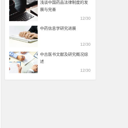
浅谈中国药品法律制度的发
展与完善
12/30
中药信息学研究进展
12/30
中古医书文献及研究概况综
述
12/30