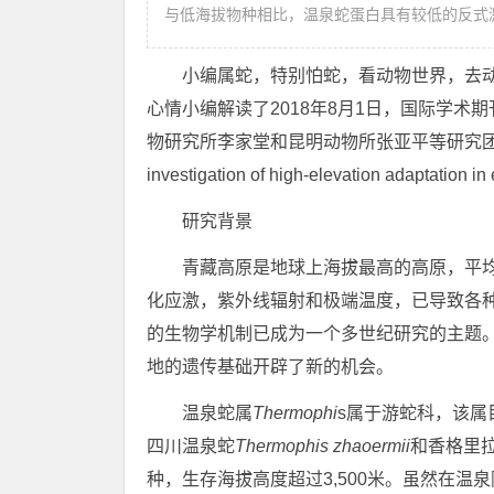
与低海拔物种相比，温泉蛇蛋白具有较低的反式
小编属蛇，特别怕蛇，看动物世界，去
心情小编解读了2018年8月1日，国际学术期
物研究所李家堂和昆明动物所张亚平等研究团队关于温
investigation of high-elevation adaptation in
研究背景
青藏高原是地球上海拔最高的高原，平均
化应激，紫外线辐射和极端温度，已导致各
的生物学机制已成为一个多世纪研究的主题
地的遗传基础开辟了新的机会。
温泉蛇属
Thermophi
s属于游蛇科，该属
四川温泉蛇
Thermophis zhaoermii
和香格里
种，生存海拔高度超过3,500米。虽然在