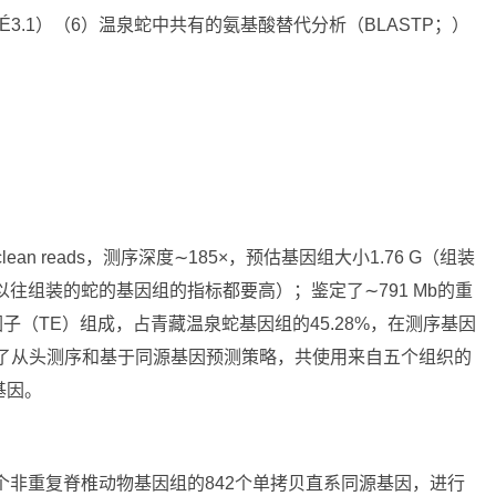
3.1）（6）温泉蛇中共有的氨基酸替代分析（BLASTP；）
eq clean reads，测序深度∼185×，预估基因组大小1.76 G（组装
41 Mb（比以往组装的蛇的基因组的指标都要高）；鉴定了∼791 Mb的重
子（TE）组成，占青藏温泉蛇基因组的45.28%，在测序基因
合了从头测序和基于同源基因预测策略，共使用来自五个组织的
基因。
2个非重复脊椎动物基因组的842个单拷贝直系同源基因，进行