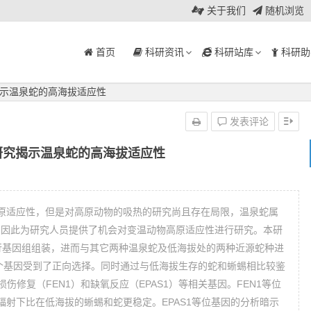
关于我们
随机浏览
首页
科研资讯
科研站库
科研助
示温泉蛇的高海拔适应性
发表评论
研究揭示温泉蛇的高海拔适应性
原适应性，但是对高原动物的吸热的研究尚且存在局限，温泉蛇属
有种，因此为研究人员提供了机会对变温动物高原适应性进行研究。本研
8个基因受到了正向选择。同时通过与低海拔生存的蛇和蜥蜴相比较鉴
伤修复（FEN1）和缺氧反应（EPAS1）等相关基因。FEN1等位
射下比在低海拔的蜥蜴和蛇更稳定。EPAS1等位基因的分析暗示