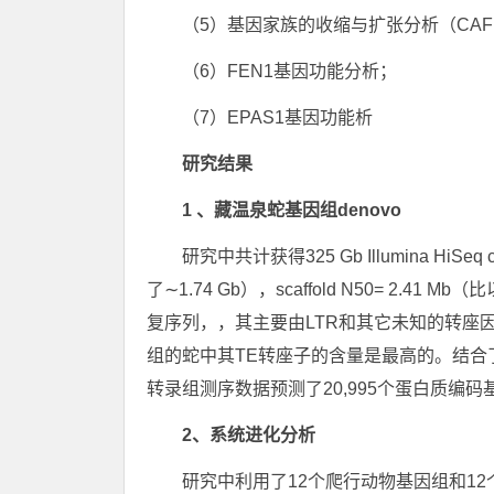
（5）基因家族的收缩与扩张分析（CAFÉ
（6）FEN1基因功能分析；
（7）EPAS1基因功能析
研究结果
1 、藏温泉蛇基因组denovo
研究中共计获得325 Gb Illumina HiS
了∼1.74 Gb），scaffold N50= 2.
复序列，，其主要由LTR和其它未知的转座因
组的蛇中其TE转座子的含量是最高的。结
转录组测序数据预测了20,995个蛋白质编码
2、系统进化分析
研究中利用了12个爬行动物基因组和1