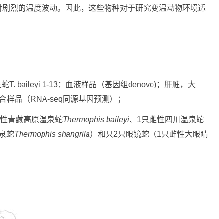
对剧烈的温度波动。因此，这些物种对于研究变温动物环境适
 baileyi 1-13：血液样品（基因组denovo)；肝脏，大
样品（RNA-seq同源基因预测）；
雄性青藏高原温泉蛇
Thermophis baileyi
、1只雌性四川温泉蛇
泉蛇
Thermophis shangrila
）和只2只眼镜蛇（1只雌性大眼睛