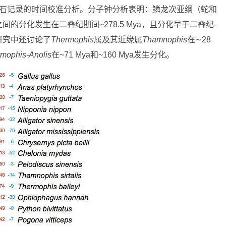
化石记录的时间校准分析。分子钟分析表明：鳞龙次亚纲（蛇和
分化发生在二叠纪期间~278.5 Mya，且分化早于二叠纪-
研究中还讨论了
Thermophis
属及其近缘属
Thamnophis
在∼28
mophis-Anolis
在~71 Mya和~160 Mya发生分化。