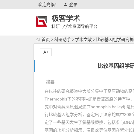
欢迎光临！
登录
极客学术
科研与学术资源导航平台
首页
科研助手
学术文献
比较基因组学研究揭
A+
比较基因组学
摘要
在以往的研究报道中大部分集中于高原动物的高
Thermophis下的不同种蛇是青藏高原的特
究中对青藏高原温泉蛇(Thermophis baileyi) 进行基因组组装，进而与其它两种温泉蛇及低海拔处的两种近源蛇种进
行比较基因组学分析，鉴定出了温泉蛇属中30
定了一些基因发生了氨基酸替换，包括参与DNA损
基因的功能分析揭示，温泉蛇等位基因在紫外线辐