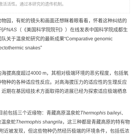
激活活性。通过本研究的遗传机制。
动物园，有蛇的镜头和画面还想眯着眼看看，怀着这种纠结的
刊
PNAS
（《美国科学院院刊》）在线发表中国科学院成都生
泉蛇研究的最新成果“Comparative genomic
 ectothermic snakes”
海拔高度超过4000 m，其相对极端环境的恶劣程度，包括氧
种物种的各种适应性反应。对高海拔压力的适应性的生理反应
。近期在基因组技术方面取得的进展已经为探索适应极端栖息
目前包括三个近缘物：青藏高原温泉蛇
Thermophis baileyi
、
拉温泉蛇
Thermophis shangrila
，这三种都是青藏高原的特有物
温泉附近被发现，但这些物种仍然经历极端的环境条件，包括低浓