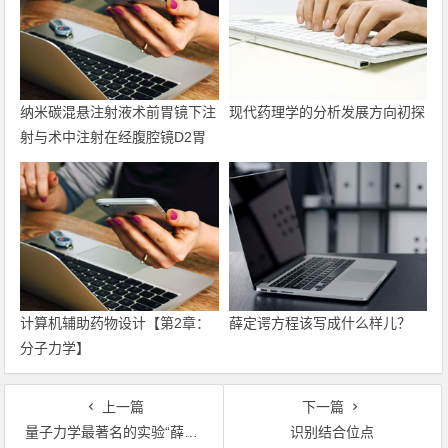
纳米碳混悬注射液术前胃镜下注
现代药理学的分析发展方向初探
射与术中注射在经腹腔镜D2胃
癌根治术中的应用与分析
计算机辅助药物设计​【第2章：
薛定谔方程该写成什么样儿？
分子力学】
上一篇
下一篇
量子力学最著名的实验“薛定谔的猫”，竟然证明了信心的奥秘！
识别结合位点