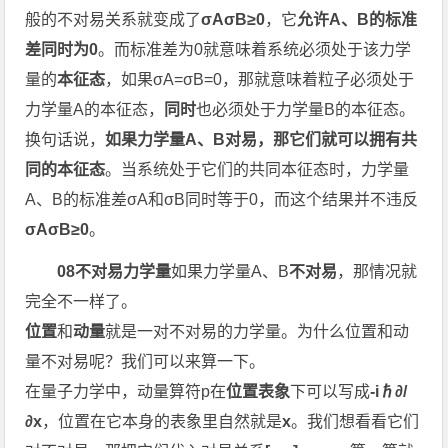
般的不对易关系就变成了
σAσB≥0
，它
允许
A、B的标准
差
同时为0
。而标准差为0就意味着系统必须处于该力学
量的
本征态
，如果σA=σB=0，那就意味着粒子必须处于
力学量A的本征态，
同时
也必须处于力学量B的本征态。
换句话说，
如果力学量A、B对易，那它们就可以拥有共
同的本征态
。当系统处于它们的共同本征态时，力学量
A、B的标准差σA和σB同时等于0，而这个结果并不违反
σAσB≥0
。
08不对易力学量
如果力学量A、B
不对易
，那情况就
完全不一样了。
位置
和
动量
就是一对不对易的力学量。为什么位置和动
量不对易呢？我们可以来算一下。
在量子力学中，动量算符p在
位置表象
下可以写成
-iℏ∂/
∂x
，位置在它本身的表象里自然就是
x
。我们想看看它们