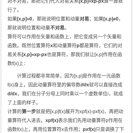
对不对易，那把它们代入对易关系
[x,p]=xp-px
算一算就
行了。
如果
[x,p]=0
，那就说明位置和动量
对易
；如果
[x,p]≠0
，
那就说明位置和动量
不对易
。
算符可以作用在矢量和函数上，把它变成另一个矢量和
函数。既然位置算符
x
和动量算符
p
都是算符，它们的对
易关系
[x,p]=xp-px
也是算符，那我们就让[x,p]作用在函
数f(x)上：
计算过程都非常简单，因为[x,p]是作用在一元函数
f(x)身上，因此动量算符里的偏导数
∂/∂x
就可以直接改成
d/dx
，我们在分子分母上同时乘以一个虚数单位i，就成
了上面的样子。
计算的
第一步
就是把[x,p]f(x)展开为xpf(x)-pxf(x)，再把动
量算符代入进去。
xpf(x)
表示我们先用动量算符p作用在
函数f(x)上，再用位置算符x去作用；
pxf(x)
只是调换了下