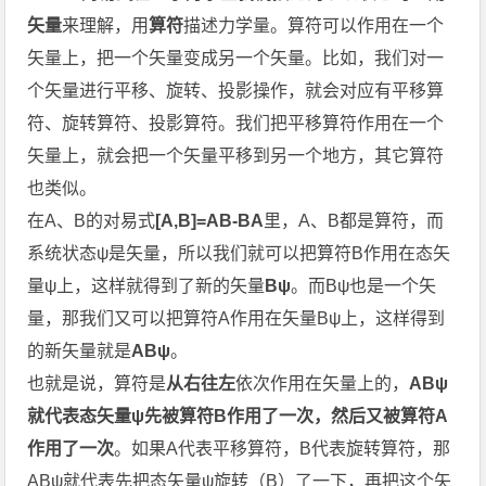
矢量
来理解，用
算符
描述力学量。算符可以作用在一个
矢量上，把一个矢量变成另一个矢量。比如，我们对一
个矢量进行平移、旋转、投影操作，就会对应有平移算
符、旋转算符、投影算符。我们把平移算符作用在一个
矢量上，就会把一个矢量平移到另一个地方，其它算符
也类似。
在A、B的对易式
[A,B]=AB-BA
里，A、B都是算符，而
系统状态ψ是矢量，所以我们就可以把算符B作用在态矢
量ψ上，这样就得到了新的矢量
Bψ
。而Bψ也是一个矢
量，那我们又可以把算符A作用在矢量Bψ上，这样得到
的新矢量就是
ABψ
。
也就是说，算符是
从右往左
依次作用在矢量上的，
ABψ
就代表态矢量ψ先被算符B作用了一次，然后又被算符A
作用了一次
。如果A代表平移算符，B代表旋转算符，那
ABψ就代表先把态矢量ψ旋转（B）了一下，再把这个矢