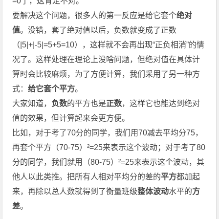
=0了，这肯定不对。
要解决这个问题，很多人的第一反应是给它套个
绝对
值
。没错，套了绝对值以后，负数就变成了正数
（|5|+|-5|=5+5=10），这样就不会再出现“正负相消”的情
况了。这样处理在理论上没啥问题，但绝对值在具体计
算时会比较麻烦，为了方便计算，我们采用了另一种方
式：
给它套个平方
。
大家知道，
负数
的平方也是
正数
，这样它也能达到绝对
值的效果，但计算起来会更方便。
比如，对于考了70分的同学，我们用70减去平均分75，
再套个平方（70-75）²=25来表示这个波动；对于考了80
分的同学，我们就用（80-75）²=25来表示这个波动，其
他人以此类推。把所有人相对平均分的差的
平方
都加起
来，再除以总人数就得到了衡量班级
整体波动
水平的
方
差
。