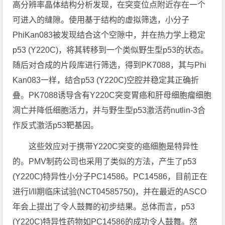
高分辨率晶体结构分析发现，在突变位点附近存在一个
可进入的缝隙。使用基于结构的虚拟筛选，小分子
PhiKan083被发现结合这个空隙中，并在热力学上稳定
p53 (Y220C)，将其转移到一个类似野生型p53的状态。
随后对合成的片段库进行筛选，得到PK7088，其与Phi
Kan083一样，结合p53 (Y220C)空腔并稳定其正确折
叠。PK7088诱导含有Y220C突变胃癌和肝母细胞瘤细胞
凋亡并降低细胞活力，并与野生型p53激活药nutlin-3合
作反式激活p53靶基因。
这些效应对于携带Y220C突变的癌细胞是特异性
的。PMV制药公司也采用了类似的方法，产生了p53
(Y220C)特异性小分子PC14586。PC14586，目前正在
进行I/II期临床试验(NCT04585750)，并在最近的ASCO
年会上提出了令人鼓舞的初步结果。总体而言，p53
(Y220C)特异性药物如PC14586的成功令人鼓舞。然