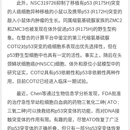
此外，NSC319726抑制了移植有p53 (R175H)突变
的人癌细胞异种移植的小鼠以及携带p53 (R172H)突变的
敲入小鼠体内肿瘤的生长。同属缩氨基硫脲家族的ZMC2
和ZMC3也被发现在体外促进p53 (R175H)的野生型构
象。在整合的计算平台中鉴定的第三代缩氨基硫脲
COTI2对p53突变的癌细胞系表现出优先选择性，但在
p53野生型细胞中也具有一定的活性。事实上，随后在头
颈鳞状细胞癌(HNSCC)细胞、体外和原位小鼠模型中的
研究证实，COTI2具有p53依赖性和p53非依赖性两种作
用，目前COTI2已经进入临床一期试验。
最近，Chen等通过生物信息学分析发现，FDA批准
的治疗急性早幼粒细胞白血病的药物三氧化二砷( ATO ;
三氧二砷)可以挽救结构p53突变体的功能，而对DNA接
触突变体的作用有限。有趣的是，尽管ATO恢复了广泛
的p53突变体的正确折叠，但只有一部分p53突变体恢复