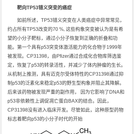
靶向TP53错义突变的癌症
如前所述，TP53错义突变在人类癌症中异常常见，
约占所有TP53改变的70 %, 这些构象突变被认为是有希
望的小分子靶标，通过小分子恢复到正确的折叠和功
能。第一个具有p53突变体激活能力的化合物于1999年
被发现。CP31398，由Pfizer通过合成化合物库筛选鉴
定，恢复了p53的转录活性，并减少了体内肿瘤的生长。
从机制上推测，具有迈克尔受体特性的CP31398通过抑
制p53的泛素化来稳定p53的野生型构象并阻止其降解。
后来该药物被发现严重的副作用， 因为它影响了DNA和
p53非依赖性上调促凋亡蛋白BAX的结合。因此，
CP31398没有进入临床开发。尽管如此，这种原型药物
标志着靶向p53的小分子时代的开始