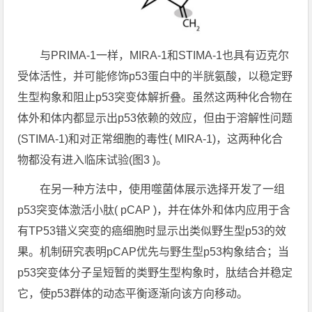
与PRIMA-1一样，MIRA-1和STIMA-1也具有迈克尔
受体活性，并可能修饰p53蛋白中的半胱氨酸，以稳定野
生型构象和阻止p53突变体解折叠。虽然这两种化合物在
体外和体内都显示出p53依赖的效应，但由于溶解性问题
(STIMA-1)和对正常细胞的毒性( MIRA-1)，这两种化合
物都没有进入临床试验(图3 )。
在另一种方法中，使用噬菌体展示选择开发了一组
p53突变体激活小肽( pCAP )，并在体外和体内应用于含
有TP53错义突变的癌细胞时显示出类似野生型p53的效
果。机制研究表明pCAP优先与野生型p53构象结合；当
p53突变体分子呈短暂的类野生型构象时，肽结合并稳定
它，使p53群体的动态平衡逐渐向该方向移动。