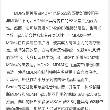
MDM2相关蛋白MDM4也是p53的重要负调控因子。
与MDM2不同，MDM4不具有内在的E3泛素连接酶活
性。然而，它可以促进MDM2的E3连接酶活性，也可以
直接与p53结合并抑制其转录活性。与MDM2一样，
MDM4在许多癌症中扩增，使其成为有吸引力的治疗靶
点。值得注意的是，血液系统恶性肿瘤，包括AML和骨
髓纤维化，大多保留野生型p53，通常伴随着MDM2或
MDM4的高表达。MDM2、MDM4在白血病干细胞中高
表达，使得MDM4抑制剂特别有希望用于白血病治疗。
近年来，短肽作为小分子药物的替代品应运而生。
Bernal等通过化学碳氢化合物拼接，开发了一种能够阻
断MDM2和MDM4与p53相互作用的短肽( SAH-p53-8 )。
然而，随后的体外实验发现SAH-p53-8可能具有p53非依
赖的细胞毒性，引起了人们对其临床应用的担忧。