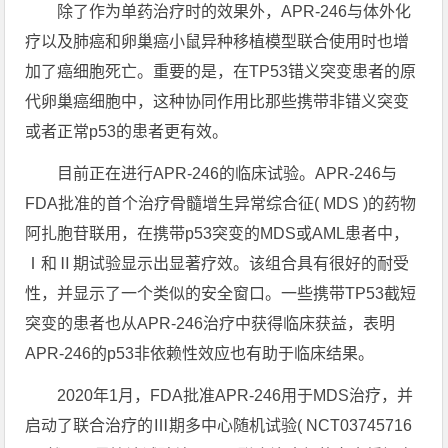
除了作为单药治疗时的效果外，APR-246与体外化
疗以及肺癌和卵巢癌小鼠异种移植模型联合使用时也增
加了癌细胞死亡。重要的是，在TP53错义突变患者的原
代卵巢癌细胞中，这种协同作用比那些携带非错义突变
或者正常p53的患者更有效。
目前正在进行APR-246的临床试验。APR-246与
FDA批准的首个治疗骨髓增生异常综合征( MDS )的药物
阿扎胞苷联用，在携带p53突变的MDS或AML患者中，
Ⅰ和Ⅱ期试验显示出显著疗效。该组合具有很好的耐受
性，并显示了一个类似的安全窗口。一些携带TP53截短
突变的患者也从APR-246治疗中获得临床获益，表明
APR-246的p53非依赖性效应也有助于临床结果。
2020年1月，FDA批准APR-246用于MDS治疗，并
启动了联合治疗的Ⅲ期多中心随机试验( NCT03745716