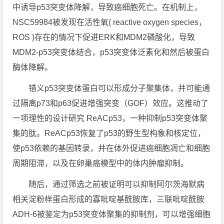
中诱导p53突变体降解，导致癌细胞死亡。在机制上，
NSC59984被发现在活性氧( reactive oxygen species，
ROS )存在的情况下促进ERK和MDM2磷酸化，导致
MDM2-p53突变体结合，p53突变体泛素化和然后被蛋白
酶体降解。
错义p53突变体蛋白可以形成分子聚集体，并可能通
过隔离p73和p63促进增强突变（GOF）效应。这推动了
一项理性的设计研究 ReACp53，一种抑制p53突变体聚
集的肽。ReACp53恢复了p53的野生型构象和核定位，
使p53依赖的基因转录，并在体外促进癌细胞凋亡和细胞
周期阻滞，以及在卵巢癌模型中的体内肿瘤抑制。
随后，通过筛选之前被证明可以抑制阿尔茨海默病
相关淀粉样蛋白形成的寡吡啶基酰胺库，三联吡啶酰胺
ADH-6被鉴定为p53突变体聚集的抑制剂，可以增强细胞