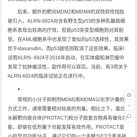
后来，额外的靶向MDM2和MDM4的双特异性短肽
被引入，ALRN-6924对含有野生型p53的多种乳腺癌细
胞系表现出较高的疗效，但是p53突变型细胞则对其耐
受。在AML细胞系中也发现了类似的p53选择性，其效果
优于idasanutlin，而p53敲低则取消了这些效果。临床I
试用ALRN- 6924于2016年启动，在实体瘤和淋巴瘤中
发现了抗肿瘤活性，副作用可以容忍。当前，有3项关于
ALRN-6924的临床试验正在进行中。
常规的小分子抑制剂MDM2和MDM4以化学计量的
方式工作，通常需要相对较高的剂量。相比之下，蛋白
水解靶向嵌合体(PROTACT)和分子胶复合物具有催化功
能，即使在低剂量下也能发挥有效作用。PROTACT是
小的异双功能分子，通过它们的一个手臂与E3泛素连接