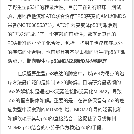
了野生型p53样的转录活性。目前正在进行临床一期试
验，用地西他滨和ATO联合治疗TP53突变的AML和MDS
患者(NCT03855371)。ATO作为突变体p53再激活剂
的"再发现"增加了一个有趣的可能性，那就是其他的
FDA批准的小分子化合物，包括一些用于治疗癌症以外
的疾病的化合物，也可能具有不受重视的野生型p53再激
活能力。
靶向野生型p53
MDM2
和MDM4抑制剂
在保留野生型p53表达的肿瘤中，以p53为靶点的治
疗方法最广泛的是抑制p53的降解。目前研究最透彻的
p53降解机制是通过E3泛素连接酶泛素化MDM2，导致
p53的蛋白酶体降解。重要的是，在许多保留有p53的癌
症类型中观察到的MDM2扩增。MDM2介导的泛素化和
降解依赖于其与p53的直接结合，这促使了寻找抑制
MDM2-p53结合的小分子作为稳定p53的手段。