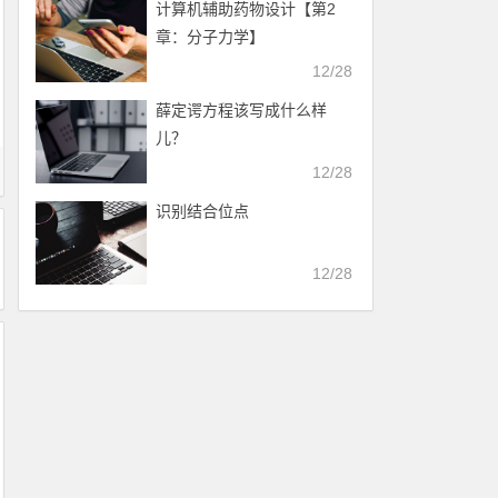
计算机辅助药物设计​【第2
章：分子力学】
12/28
薛定谔方程该写成什么样
儿？
12/28
识别结合位点
12/28