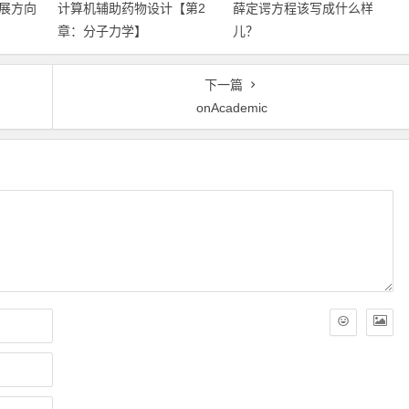
展方向
计算机辅助药物设计​【第2
薛定谔方程该写成什么样
章：分子力学】
儿？
下一篇
onAcademic