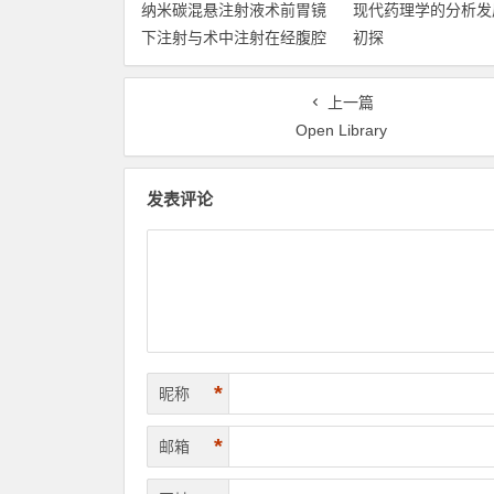
纳米碳混悬注射液术前胃镜
现代药理学的分析发
下注射与术中注射在经腹腔
初探
镜D2胃癌根治术中的应用与
分析
上一篇
Open Library
发表评论
*
昵称
*
邮箱