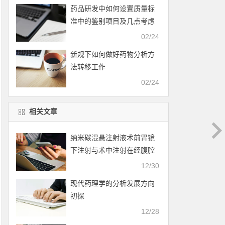
药品研发中如何设置质量标
准中的鉴别项目及几点考虑
02/24
新规下如何做好药物分析方
法转移工作
02/24
相关文章
纳米碳混悬注射液术前胃镜
下注射与术中注射在经腹腔
镜D2胃癌根治术中的应用与
12/30
分析
现代药理学的分析发展方向
初探
12/28