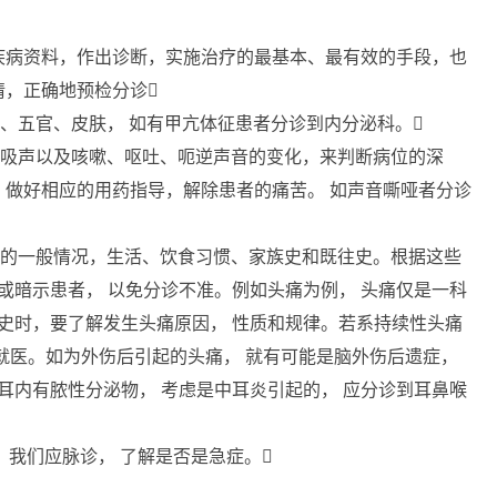
病资料，作出诊断，实施治疗的最基本、最有效的手段，也
情，正确地预检分诊
头、五官、皮肤， 如有甲亢体征患者分诊到内分泌科。
，呼吸声以及咳嗽、呕吐、呃逆声音的变化，来判断病位的深
做好相应的用药指导，解除患者的痛苦。 如声音嘶哑者分诊
患者的一般情况，生活、饮食习惯、家族史和既往史。根据这些
问或暗示患者， 以免分诊不准。例如头痛为例， 头痛仅是一科
病史时，要了解发生头痛原因， 性质和规律。若系持续性头痛
就医。如为外伤后引起的头痛， 就有可能是脑外伤后遗症，
 耳内有脓性分泌物， 考虑是中耳炎引起的， 应分诊到耳鼻喉
， 我们应脉诊， 了解是否是急症。