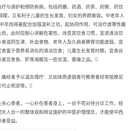
疗与调护和预防疾病，包括药膳、药酒、药茶、药粥、药饮
调理，又有利于儿童的生长发育、妇女的养颜美容。中老年人
汤中羊肉得姜配合加强温补之功，起协同作用，可治疗虚寒性腹
大肉，此时应耐心讲解危害性，改变其饮食习惯，宜进清淡饮
多食滋阴生津、补血食物、老年人及久病者脾胃功能虚弱，宜
宜食富于营养易消化的清淡饮食；儿童生长发育时期，宜食谷
质者忌食鱼、虾等海腥及一些甘温、香燥之品。
痛经者予以温灸理疗：又如体质虚弱者可教患者经常按摩足
穴可止呃逆等。
关心患者，一心扑在患者身上，一丝不苟对待分诊工作，经
彻天人合一的整体观和辨证施护的中医护理理念，才能使中西
患者受益。