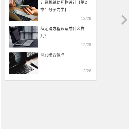
计算机辅助药物设计​【第2
章：分子力学】
12/28
薛定谔方程该写成什么样
儿？
12/28
识别结合位点
12/28