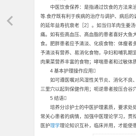
中医饮食保养：是指通过饮食的方法来治
等.食疗既有利于疾病的治疗与调护、病后的
的延年益寿抗衰老［2］。如当归羊肉生姜
痛。如有些高血压、高血脂的患者喜好大鱼
食。肥胖患者应予清淡、化痰食物：体瘦者
予清淡有营养、易消化食物，孕妇和哺乳期
肉果菜营养丰富的食物；哮喘患者和过敏体
4 基本护理操作应用
如可遵医嘱对风湿性关节炎、消化不良、
三里穴以起到保健作用；呃逆患者按压合谷
5 结语
培养分诊护士的中医护理素质，要求处处
常关心患者的病情，加强中医理论学习，贯
医护
理学
理论知识互补，临床并用，才能使