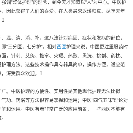
强调“整体护理”的理念，到今天才知道以“人”为中心。中医护
要，因此获得了人们的喜爱。在人类最求返璞归真、尽享天年

、温、清、消、补，这八法针对病因、症状和发病的部位，
即“三分医，七分护”，相对
西医
护理来说，中医更注重服药时
方面，针刺、艾灸、推拿、火罐、热敷、熏洗、挑割、药枕、
医护理方法。这些技术操作具有器具简单，操作方便，适应范
点，深受群众欢迎。
广。中医护理的方便性、实用性是其他现代护理无法比拟
气功、药浴等方法很容易掌握和运用；中医“四气五味”理论对
理解和运用。中医有着非常广泛的应用前景，一些西医不能有
效。