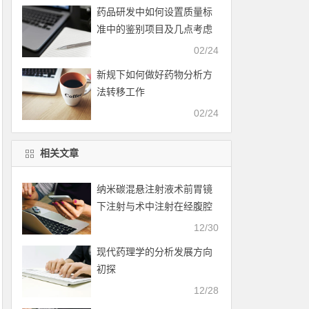
药品研发中如何设置质量标
准中的鉴别项目及几点考虑
02/24
新规下如何做好药物分析方
法转移工作
02/24
相关文章
纳米碳混悬注射液术前胃镜
下注射与术中注射在经腹腔
镜D2胃癌根治术中的应用与
12/30
分析
现代药理学的分析发展方向
初探
12/28